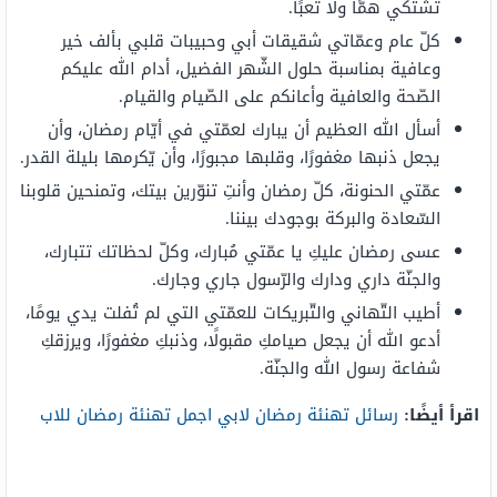
تشتكي همًّا ولا تعبًا.
كلّ عام وعمّاتي شقيقات أبي وحبيبات قلبي بألف خير
وعافية بمناسبة حلول الشّهر الفضيل، أدام الله عليكم
الصّحة والعافية وأعانكم على الصّيام والقيام.
أسأل الله العظيم أن يبارك لعمّتي في أيّام رمضان، وأن
يجعل ذنبها مغفورًا، وقلبها مجبورًا، وأن يّكرمها بليلة القدر.
عمّتي الحنونة، كلّ رمضان وأنتِ تنوّرين بيتك، وتمنحين قلوبنا
السّعادة والبركة بوجودك بيننا.
عسى رمضان عليكِ يا عمّتي مُبارك، وكلّ لحظاتك تتبارك،
والجنّة داري ودارك والرّسول جاري وجارك.
أطيب التّهاني والتّبريكات للعمّتي التي لم تُفلت يدي يومًا،
أدعو الله أن يجعل صيامكِ مقبولًا، وذنبكِ مغفورًا، ويرزقكِ
شفاعة رسول الله والجنّة.
اقرأ أيضًا:
رسائل تهنئة رمضان لابي اجمل تهنئة رمضان للاب