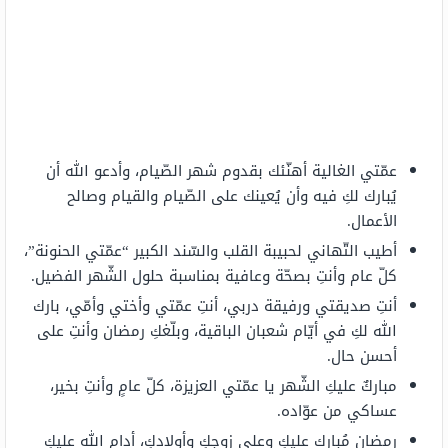
عمّتي الغالية أهنّئك بقدوم شهر الصّيام، وأدعو الله أن
يُبارك لكِ فيه وأن يُعينك على الصّيام والقيام وصالح
الأعمال.
أطيب التّهاني لحبيبة القلب والسّند الكبير “عمّتي الحنونة”،
كلّ عام وأنتِ بصحّة وعافية بمناسبة حلول الشّهر الفضيل.
أنتِ صديقتي ورفيقة دربي، أنتِ عمّتي وأختي وأمّي، بارك
الله لكِ في أيّام شعبان الباقية، وبلّغكِ رمضان وأنتِ على
أحسن حال.
مباركٌ عليكِ الشّهر يا عمّتي العزيزة، كلّ عامٍ وأنتِ بخير،
عساكي من عوّاده.
رمضان مُبارك عليكِ وعلى زوجكِ وأولادكِ، أدام الله عليكِ