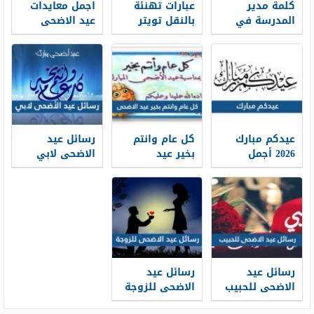
كلمة مدير
عبارات تهنئة
اجمل معايدات
المدرسة في
بالنقل تويتر
عيد الاضحى
بداية العام
1448 بالصور
المبارك 2026-
الدراسي 1448
1448
جاهزة للطباعة
عيدكم مبارك
كل عام وانتم
رسائل عيد
2026 أجمل
بخير عيد
الاضحى لابي
كلمات وعبارات
الاضحى 2026 ،
2026 … اجمل
وصور تهنئة
أجمل معايدات
مسجات تهنئة
عيد الاضحى
كل عام وانتم
عيد الاضحى
1448
بخير 1448
لوالدي 1448
رسائل عيد
رسائل عيد
الاضحى للحبيب
الاضحى للزوجة
قصيرة 2026 ..
2026 … مسجات