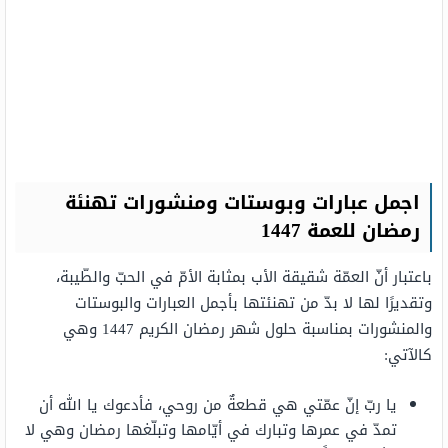
اجمل عبارات وبوستات ومنشورات تهنئة
رمضان للعمة 1447
باعتبار أنّ العمّة شقيقة الأب بمثابة الأمّ في الحبّ والطّيبة،
وتقديرًا لها لا بدّ من تهنئتها بأجمل العبارات والبوستات
والمنشورات بمناسبة حلول شهر رمضان الكريم 1447 وهي
كالآتي:
يا ربّ إنّ عمّتي هي قطعةٌ من روحي، فأدعوك يا الله أن
تمدّ في عمرها وتبارك في أيّامها وتبلّغها رمضان وهي لا