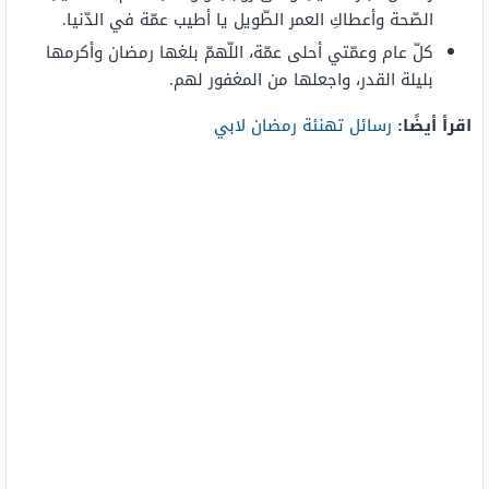
الصّحة وأعطاكِ العمر الطّويل يا أطيب عمّة في الدّنيا.
كلّ عام وعمّتي أحلى عمّة، اللّهمّ بلغها رمضان وأكرمها
بليلة القدر، واجعلها من المغفور لهم.
اقرأ أيضًا:
رسائل تهنئة رمضان لابي