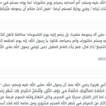
له عليه وسلم- أمر أصحابه بصيام يوم عاشوراء؛ لما رواه مسلم في صحي
اء تركه”، وفي رواية لمسلم أيضا: “فمن أحَبَّ منكم أن يصومَه فلْيَصُمْه، و
 على ألا يصومه منفردا، بل يضم إليه يوم التاسوعاء؛ مخالفة لأهل الك
 وسلم عاشوراء، وأمر بصيامه، قالوا: يا رسول الله، إنه يوم تعظمه ا
تاسِعَ”،
[6]
قال: فلم يأت العام المقبل حتى توفي رسول الله صلى الله
 رضي الله عنه، أن رسول الله -صلى الله عليه وسلم- سئل: “أَيُّ الصَّلَاةِ أَف
الصَّلَاةِ المَكْتُوبَةِ، الصَّلَاةُ في جَوْفِ اللَّيْلِ، وَأَفْضَلُ الصِّيَامِ بَعْدَ شَهْرِ رَمَ
 لما كان القتال محرمًا في المحرم، وكان انتهاز وقته للصوم فرصة من 
كثار من الصيام في شهر الله المحرم مشروع، ومن صامه كله فقد أحسن