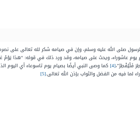
الرسول صلى الله عليه وسلم، وإن في صيامه شكر لله تعالى على نصره 
اء، ويحث على صيامه، وقد ورد ذلك في قوله: “هذا يَوْمُ عَاشُورَاءَ، وَلَمْ يَك
رَ فَلْيُفْطِرْ”،
[4]
كما وصى النبي أيضًا بصيام يوم تاسوعاء أي اليوم الذي
لما فيه من الفضل والثواب بإذن الله تعالى.
[5]