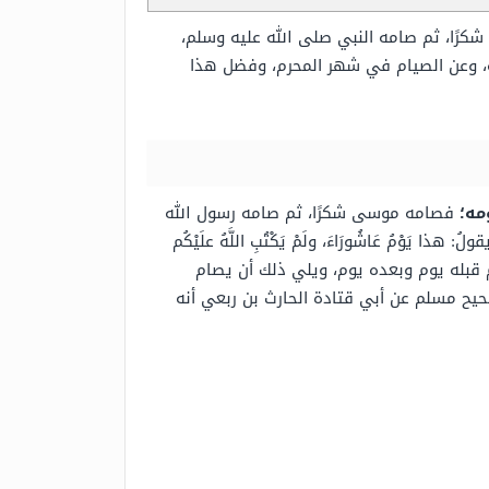
ًا، ثم صامه النبي صلى الله عليه وسلم،
 وعن الصيام في شهر المحرم، وفضل هذا
مه؛
فصامه موسى شكرًا، ثم صامه رسول الله
َوْمُ عَاشُورَاءَ، ولَمْ يَكْتُبِ اللَّهُ علَيْكُم
م قبله يوم وبعده يوم، ويلي ذلك أن يصام
حيح مسلم عن أبي قتادة الحارث بن ربعي أنه