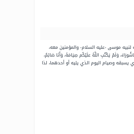
لنبيه موسى -عليه السلام- والمؤمنين معه،
ْتُبِ اللَّهُ علَيْكُم صِيَامَهُ، وَأَنَا صَائِمٌ،
 يسبقه وصيام اليوم الذي يليه أو أحدهما، لذا