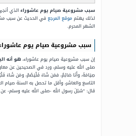
سبب مشروعية صيام يوم عاشوراء
الذي أنجى
لذلك يهتم
موقع المرجع
في الحديث عن سبب مشرو
الشهر المحرم.
سبب مشروعية صيام يوم عاشوراء
إن سبب مشروعية صيام يوم عاشوراء،
هو
أنه ال
صلى الله عليه وسلم، ورد في الصحيحين عن معاوية -رضي الله
صِيَامَهُ، وأَنَا صَائِمٌ، فمَن شَاءَ فَلْيَصُمْ، ومَن شَاءَ فَلْيُ
التاسع والعاشر، وأقل ما تحصل به السنة صيام ال
قال: “سُئِلَ رسول الله -صلى الله عليه وسلم- عن صَوْمِ يَوم