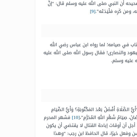
حه أن النبي صلى الله عليه وسلم قال: “إنَّ
من كَرِه فلْيَدَعْه”.
[9]
تاب في صيامه؛ لما رواه ابن عباس رضي الله
ليهود والنصارى! فقال رسول الله صلى الله عليه
 عليه وسلم.
ْضَلُ بَعْدَ المَكْتُوبَةِ؟ وَأَيُّ الصِّيَامِ
ضَانَ، صِيَامُ شَهْرِ اللهِ المُحَرَّمِ”،
[10]
فشهر المحرم
أجل أن أوقات إباحة القتال لا يقتضي أن يكون
 وفعل خيرًا، قال الحافظ ابن رجب: “وهذا