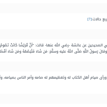
بع حالات:
[7]
 عن عائشة -رضي الله عنها- قالت: “أنَّ قُرَيْشًا كَانَتْ تَصُومُ يَومَ عَاشُور
وقالَ رَسولُ اللَّهِ صَلَّى اللهُ عليه وسلَّمَ:
مَن
شَاءَ
فَلْيَصُمْهُ
ومَن
شَاءَ
أفْطَر
 ورأى صيام أهل الكتاب له وتعظيمهم له صامه وأمر الناس بصيامه، وأ