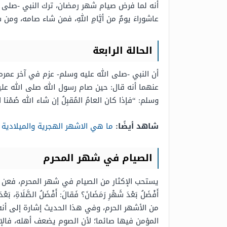
أنه لما فرض صيام شهر رمضان، ترك النبي -صلى ال
عاشوراءَ يومٌ من أيَّامِ اللهِ، فمن شاء صامه، ومن ش
الحالة الرابعة
أن النبي -صلى الله عليه وسلم- عزم في آخر عمره
عنهما أنه قال: حين صام رسول الله صلى الله عليه
وسلم: “فإذا كان العامُ المُقبِلُ إن شاء الله صُمْنا ال
شاهد أيضًا:
ما هي الاشهر الهجرية والميلادية 2022
الصيام في شهر المحرم
يستحب الإكثار من الصيام في شهر المحرم، فعن أبي هريرة
أَفْضَلُ بَعْدَ شَهْرِ رَمَضَانَ؟ فَقالَ: أَفْضَلُ الصَّلَاةِ، بَعْدَ 
من الأشهر الحرم، وفي هذا الحديث إشارة إلى أنه
المؤمن فيها صائما؛ لأن الصوم يضعف أهله، فالإ