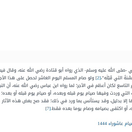
 -صلى الله عليه وسلم- الذي رواه أبو قتادة رضي الله عنه، وقال ف
نةَ التي قَبْلَه”،
[2]
ولو صام المسلم اليوم العاشر لحصل على هذا الأجر
لتاسع لكان أعظم في الأجر؛ لما رواه ابن عباس رضي الله عنه، أن النبي -ص
 التي وردت وفيها صيام يوم قبله وبعده، أو صيام يوم قبله أو بعده؛
ها إلا بدليل، وقد يستأنس بما ورد في ذلك؛ فقد صح بعض هذه الآثار 
، أو اكتفى بصيامه وصام يوما بعده فقط.
[7]