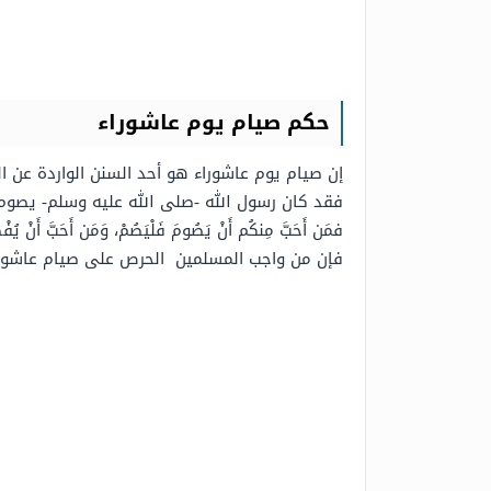
حكم صيام يوم عاشوراء
إن صيام يوم عاشوراء هو أحد السنن الواردة عن 
فقد كان رسول الله -صلى الله عليه وسلم- يصوم يوم عاشور
فمَن أَحَبَّ مِنكُم أَنْ يَصُومَ فَلْيَصُمْ، وَمَن أَحَبَّ أَنْ يُفْطِ
فإن من واجب المسلمين الحرص على صيام عاشوراء 