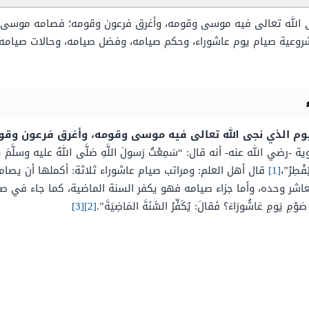
 الله تعالى فيه موسى وقومه، وأغرق فرعون وقومه؛ فصامه موسى شكر
عية صيام يوم عاشوراء، وحكم صيامه، وفضل صيامه، وحالات صيامه،
يوم الذي نجى الله تعالى فيه موسى وقومه، وأغرق فرعون وقو
 عنه- أنه قال: “سَمِعْتُ رَسولَ اللَّهِ صَلَّى اللهُ عليه وسلَّمَ يقولُ: هذا ي
فْطِرْ”،
[1]
قال أهل العلم: ومراتب صيام عاشوراء ثلاثة: أكملها أن يصا
عاشر وحده، وأما جزاء صيامه فهو يكفر السنة الماضية، كما جاء في ص
ِ عَاشُورَاءَ؟ فَقالَ: يُكَفِّرُ السَّنَةَ المَاضِيَةَ”.
[2]
[3]