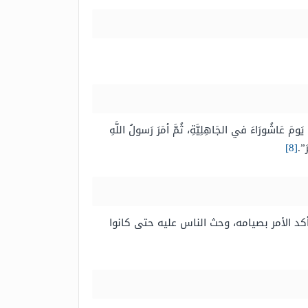
َاءَ في الجَاهِلِيَّةِ، ثُمَّ أمَرَ رَسولُ اللَّهِ
َ”.
[8]
كد الأمر بصيامه، وحث الناس عليه حتى كانوا