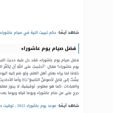
شاهد أيضًا:
حكم تبييت النية في صيام عاشوراء
فضل صيام يوم عاشوراء
فضل صيام يوم عاشوراء، فقد دل عليه حديث النبي
يوم عاشوراء؟ فقال: “أحتَسِبُ على اللهِ أن يُكَفِّرَ السَّ
خلافا لما يراه بعض أهل العلم، ولو ضم إليه اليوم ا
عِشْتُ إلى قابلٍ لأصومَنَّ التاسِعَ”،
[6]
وأما الأحاديث
والعبادات -كما هو معلوم- توقيفية، لا يجوز فعل
حرج على من صام عاشوراء ويوما قبله ويوما بعده
شاهد أيضًا:
موعد يوم عاشوراء 2022 , توقيت صيام عاشوراء 1444