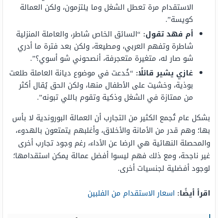
الاستقدام مرة تعطل الشغل وما يلتزمون، ولكن العمالة
كويسة”.
أم فهد تقول:
“السائق الخاص شاطر، والعاملة المنزلية
شاطرة وتفهم العربي، ومطيعة، ولكن بعد فترة ما أدري
شو صار له، متغيرة متعجرفة، أنصحوني شو أسوي؟”.
غازي يشير قائلًا:
“خُدعت في موضوع ديانة العاملة طلعت
بوذية، وخشيت على الأطفال منها، ولكن الحق يُقال أكثر
من ممتازة في الشغل وذكية وتقوم باللي تبونه”.
بشكل عام تُجمع الكثير من التجارب أن العمالة البوروندية لا بأس
بها؛ وهم قدر من الأمانة والأخلاق، وأغلبهم يتمتعون بالهدوء،
والمحصلة النهائية هي الرضا عن الأداء، رغم وجود تجارب أخرى
غير ناجحة، ومع ذلك فهم ليسوا أفضل عمالة يمكن استقدامها؛
لوجود أفضلية لجنسيات أخرى.
اقرأ أيضًا:
اسعار الاستقدام من الفلبين