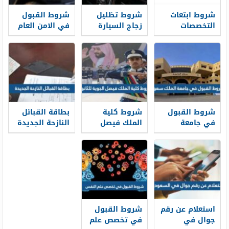
شروط ابتعاث
شروط تظليل
شروط القبول
التخصصات
زجاج السيارة
في الامن العام
الصحية بعد
المرور السعودي
1448
الثانوي 1448
1448
شروط القبول
شروط كلية
بطاقة القبائل
في جامعة
الملك فيصل
النازحة الجديدة
الملك سعود
الجوية للثانوي
1448
1448 والأوراق
1448 ونسب
المطلوبة
القبول
استعلام عن رقم
شروط القبول
جوال في
في تخصص علم