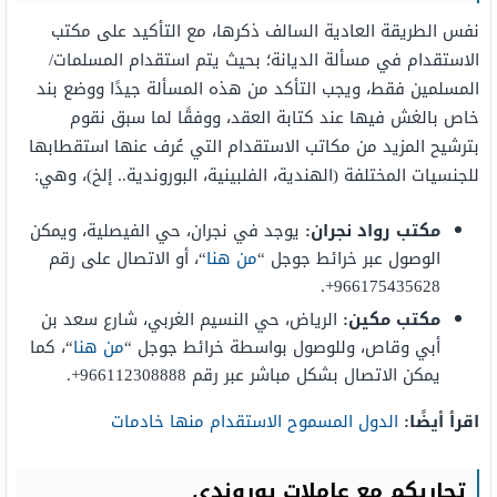
نفس الطريقة العادية السالف ذكرها، مع التأكيد على مكتب
الاستقدام في مسألة الديانة؛ بحيث يتم استقدام المسلمات/
المسلمين فقط، ويجب التأكد من هذه المسألة جيدًا ووضع بند
خاص بالغش فيها عند كتابة العقد، ووفقًا لما سبق نقوم
بترشيح المزيد من مكاتب الاستقدام التي عُرف عنها استقطابها
للجنسيات المختلفة (الهندية، الفلبينية، البوروندية.. إلخ)، وهي:
مكتب رواد نجران:
يوجد في نجران، حي الفيصلية، ويمكن
الوصول عبر خرائط جوجل “
من هنا
“، أو الاتصال على رقم
966175435628+.
مكتب مكين:
الرياض، حي النسيم الغربي، شارع سعد بن
أبي وقاص، وللوصول بواسطة خرائط جوجل “
من هنا
“، كما
يمكن الاتصال بشكل مباشر عبر رقم 966112308888+.
اقرأ أيضًا:
الدول المسموح الاستقدام منها خادمات
تجاربكم مع عاملات بوروندي