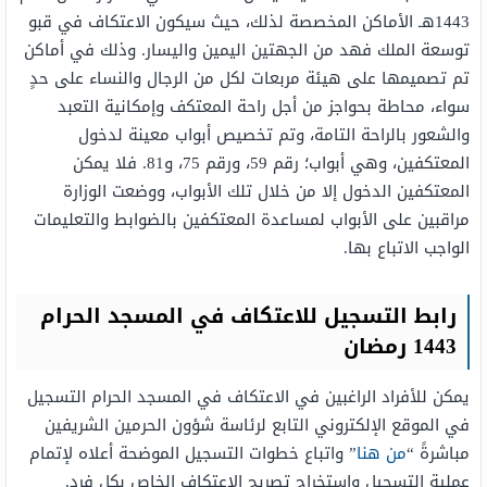
1443هـ الأماكن المخصصة لذلك، حيث سيكون الاعتكاف في قبو
توسعة الملك فهد من الجهتين اليمين واليسار. وذلك في أماكن
تم تصميمها على هيئة مربعات لكل من الرجال والنساء على حدٍ
سواء، محاطة بحواجز من أجل راحة المعتكف وإمكانية التعبد
والشعور بالراحة التامة، وتم تخصيص أبواب معينة لدخول
المعتكفين، وهي أبواب؛ رقم 59، ورقم 75، و81. فلا يمكن
المعتكفين الدخول إلا من خلال تلك الأبواب، ووضعت الوزارة
مراقبين على الأبواب لمساعدة المعتكفين بالضوابط والتعليمات
الواجب الاتباع بها.
رابط التسجيل للاعتكاف في المسجد الحرام
1443 رمضان
يمكن للأفراد الراغبين في الاعتكاف في المسجد الحرام التسجيل
في الموقع الإلكتروني التابع لرئاسة شؤون الحرمين الشريفين
مباشرةً “
من هنا
” واتباع خطوات التسجيل الموضحة أعلاه لإتمام
عملية التسجيل واستخراج تصريح الاعتكاف الخاص بكل فرد.