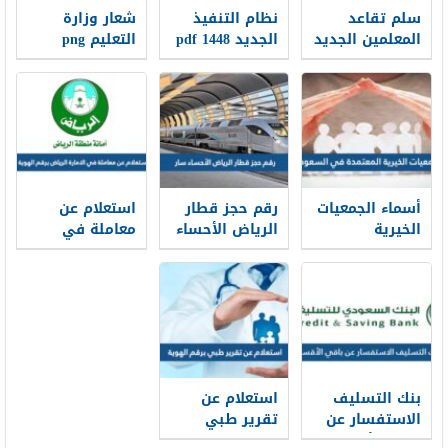
سلم تقاعد
نظام التنفيذ
شعار وزارة
المعلمين الجديد
الجديد 1448 pdf
التعليم png
1448
الجديد 1448
أسماء الجمعيات
رقم حجز قطار
استعلام عن
الخيرية
الرياض الأحساء
معاملة في
المعتمدة في
سار محطة
الامارة الرياض
السعودية
القطار الموحد
برقم الهوية
1448
1448
2026/1448
بنك التسليف
استعلام عن
الاستفسار عن
تقرير طبي
باقي الأقساط
برقم الهوية