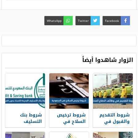
WhatsApp
Twitter
Facebook
الزوار شاهدوا أيضاً
شروط التقديم
شروط ترخيص
شروط بنك
والقبول في
السلاح في
التسليف
وظائف الدفاع
السعودية 1448
الجديدة 1448
المدني 1448
للنساء بدون