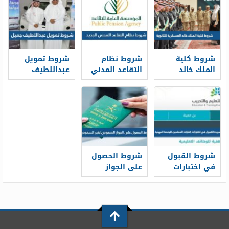
كفيل
شروط كلية
شروط نظام
شروط تمويل
الملك خالد
التقاعد المدني
عبداللطيف
العسكرية
الجديد 1448
جميل 1448
للثانوية 1448
شروط القبول
شروط الحصول
في اختبارات
على الجواز
كفايات
السعودي لغير
المعلمين
السعوديين 1448
للرخصة المهنية
1448