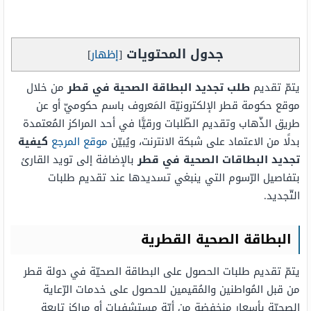
جدول المحتويات
[
إظهار
]
يتمّ تقديم
طلب تجديد البطاقة الصحية في قطر
من خلال
موقع حكومة قطر الإلكترونيّة المَعروف باسم حكوميّ أو عن
طريق الذّهاب وتقديم الطّلبات ورقيًّا في أحد المراكز المُعتمدة
بدلًا من الاعتماد على شبكة الانترنت، ويُبيّن
موقع المرجع
كيفية
تجديد البطاقات الصحية في قطر
بالإضافة إلى تويد القارئ
بتفاصيل الرّسوم التي ينبغي تسديدها عند تقديم طلبات
التّجديد.
البطاقة الصحية القطرية
يتمّ تقديم طلبات الحصول على البطاقة الصحيّة في دولة قطر
من قبل المُواطنين والمُقيمين للحصول على خدمات الرّعاية
الصحيّة بأسعار منخفضة من أيّة مستشفيات أو مراكز تابعة