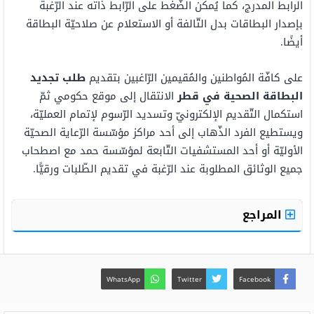
الرابط المدرج، كما يُمكن الضّغط على الرّابط ذاته عند الرّغبة
بإصدار البطاقات بدل التّالفة أو الاستعلام عن صلاحيّة البطاقة
أيضًا.
على كافّة المُواطنين والمُقيمين الرّاغبين بتقديم
طلب تجديد
البطاقة الصحية في قطر
الانتقال إلى موقع حكومي ثمّ
استكمال التّقديم الإلكترونيّ وتسديد الرّسوم لإتمام العمليّة،
ويستطيع الفرد الذّهاب إلى أحد مراكز مؤسّسة الرّعاية الصحيّة
الأوليّة أو أحد المستشفيات التّابعة لمؤسّسة حمد مع اصطحاب
جميع الوثائق المطلوبة عند الرّغبة في تقديم الطّلبات ورقيًّا.
المراجع
WhatsApp
Twitter
Facebook