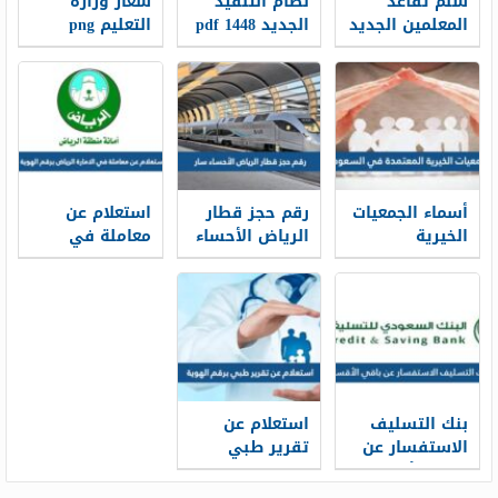
سلم تقاعد
نظام التنفيذ
شعار وزارة
المعلمين الجديد
الجديد 1448 pdf
التعليم png
1448
الجديد 1448
أسماء الجمعيات
رقم حجز قطار
استعلام عن
الخيرية
الرياض الأحساء
معاملة في
المعتمدة في
سار محطة
الامارة الرياض
السعودية
القطار الموحد
برقم الهوية
1448
1448
2026/1448
بنك التسليف
استعلام عن
الاستفسار عن
تقرير طبي
باقي الأقساط
برقم الهوية
برقم الهوية
1448