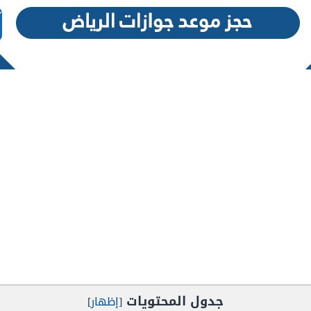
جدول المحتويات
[
إظهار
]