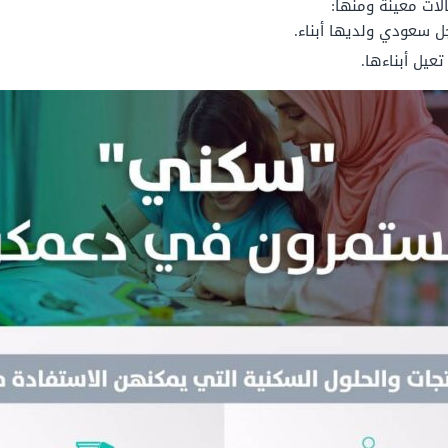
لات معينة ومنها:
جل سعودي ولديها أبناء.
عيل أبناءها.