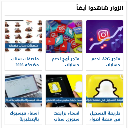
الزوار شاهدوا أيضاً
متجر A2G لدعم
متجر أوج لدعم
ملصقات سناب
حسابات
حسابات
مضحكه 2026
التواصل
التواصل
الاجتماعي وبناء
الاجتماعي وبناء
حضور رقمي
حضور رقمي
أكثر قوة
أكثر تأثيرًا
طريقة التسجيل
اسماء برايفت
أسماء فيسبوك
في منصة اضواء
ستوري سناب
بالإنجليزية
2026
بالانجليزي 2026
للرجال 2026