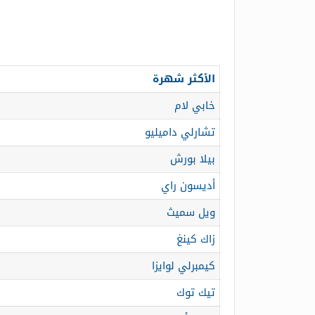
الأكثر شهرة
خابي لام
تشارلي داميليو
بيلا بورش
أديسون راي
ويل سميث
زاك كينغ
كيمبرلي لوايزا
تيك توك