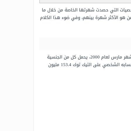
شخصيات التي حصدت شهرتها الخاصة من خلال ما
من هو الأكثر شهرة بينهم، وفي ضوء هذا الكلام
إن التيك توكر الأفريقي خابي لام هو الأكثر شهرة على موقع التيك توك لعام 2026، وهو بلوغر سنغالي ولد في 9 من شهر مارس لعام 2000، يحمل كل من الجنسية
الإيطالية والجنسية السنغالية واشتهر بفضل مقاطع الكوميديا القصيرة التي ينشرها على التيك توك، حيث يملك على حسابه الشخصي على التيك توك 153.4 مليون