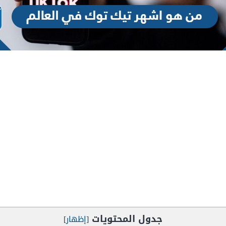
جدول المحتويات
[
إظهار
]