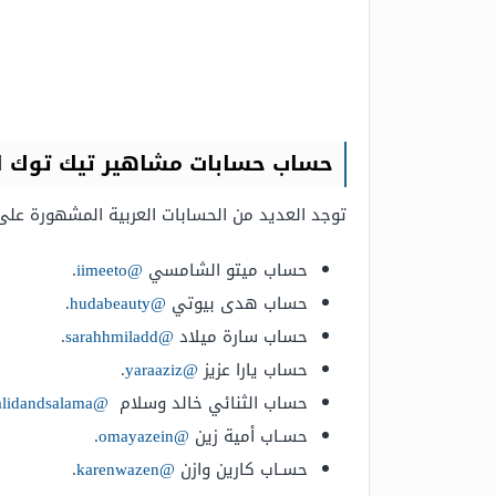
حساب
حسابات مشاهير
تيك توك
ا
توجد العديد من الحسابات العربية المشهورة على 
حساب ميتو الشامسي
@iimeeto
.
حساب هدى بيوتي
@hudabeauty
.
حساب سارة ميلاد
@sarahhmiladd
.
حساب يارا عزيز
@yaraaziz
.
حساب الثنائي خالد وسلام
@khalidandsalama
حسـاب أمية زين
@omayazein
.
حسـاب كارين وازن
@karenwazen
.