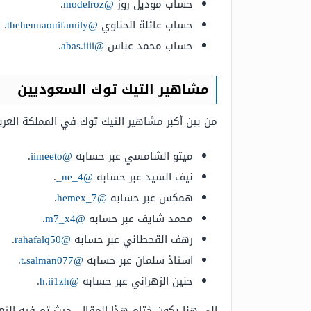
حساب موديل روز
@modelroz
.
حساب عائلة الحناوي
@thehennaouifamily
.
حساب محمد عباس
@abas.iiii
.
مشاهير التيك
توك
السعوديين
من بين أكبر مشاهير التيك توك في المملكة العربي
ميتو الشامسي عبر حسابه
@iimeeto
.
نيف السيد عبر حسابه
@ne_4_
.
همكس عبر حسابه
@hemex_7
.
محمد شايف عبر حسابه
@m7_x4
.
رهف القحطاني عبر حسابه
@rahafalq50
.
استاذ سلمان عبر حسابه
@t.salman077
.
حنين الزهراني عبر حسابه
@h.ii1zh
.
إلى هنا يكون ختام هذا المقال، حيث تم فيه ال