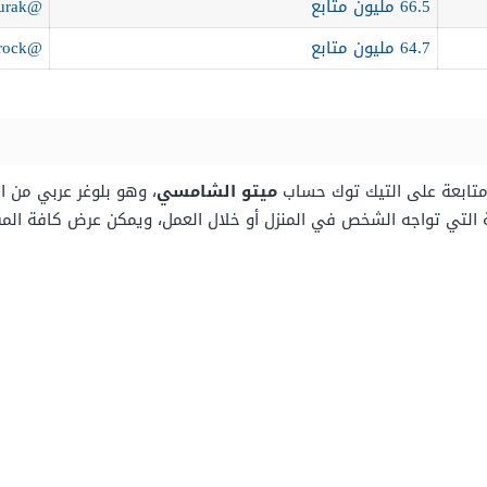
66.5 مليون متابع
@cznburak
64.7 مليون متابع
@therock
ة متابعة على التيك توك حساب
ميتو الشامسي
، وهو بلوغر عربي من ا
ة التي تواجه الشخص في المنزل أو خلال العمل، ويمكن عرض كافة ال