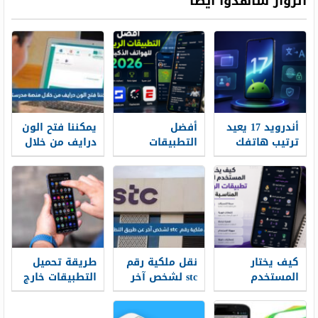
الزوار شاهدوا أيضاً
أندرويد 17 يعيد
أفضل
يمكننا فتح الون
ترتيب هاتفك
التطبيقات
درايف من خلال
من الداخل
الرياضية
منصة مدرستي
للهواتف الذكية
في 2026
كيف يختار
نقل ملكية رقم
طريقة تحميل
المستخدم
stc لشخص آخر
التطبيقات خارج
العربي تطبيقات
عن طريق
متجر Google
الرياضة
التطبيق
Play خطوة