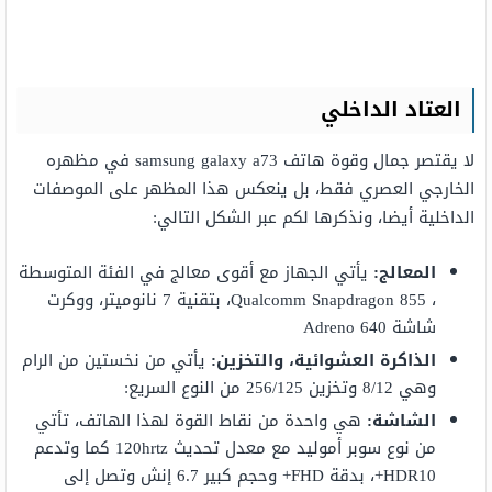
العتاد الداخلي
لا يقتصر جمال وقوة هاتف samsung galaxy a73 في مظهره
الخارجي العصري فقط، بل ينعكس هذا المظهر على الموصفات
الداخلية أيضا، ونذكرها لكم عبر الشكل التالي:
المعالج:
يأتي الجهاز مع أقوى معالج في الفئة المتوسطة
، Qualcomm Snapdragon 855، بتقنية 7 نانوميتر، ووكرت
شاشة Adreno 640
الذاكرة العشوائية، والتخزين:
يأتي من نخستين من الرام
وهي 8/12 وتخزين 256/125 من النوع السريع:
الشاشة:
هي واحدة من نقاط القوة لهذا الهاتف، تأتي
من نوع سوبر أموليد مع معدل تحديث 120hrtz كما وتدعم
HDR10+، بدقة FHD+ وحجم كبير 6.7 إنش وتصل إلى