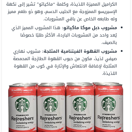
الكراميل المميزة اللذيذة، وكلمة “ماكياتو” تشير إلى نكهة
الإسبريسو الممزوجة مع الحليب الدسم، وهو ذو طعم مميز
وله طابعه الخاص عن باقي المشروبات.
مشروب دبل موكا ماكياتو:
هذا المشروب المميز الذي
يُعد واحد من المشروبات الباردة، الأكثر طلبًا خصوصًا
بالصيف.
مشروب القهوة الفيتنامية المثلجة:
مشروب نهاري
صيفي لذيذ، مكون من حبوب القهوة الطازجة المحمصة
المثلجة لإضافة الانتعاش والإثارة في كوب من القهوة
اللذيذة.