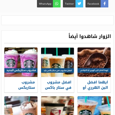
WhatsApp
Twitter
Facebook
الزوار شاهدوا أيضاً
ايهما افضل
افضل مشروب
مشروب
البن الهرري أو
في ستار باکس
ستاربكس
الخولاني
بارد 2026
الجديد 2026
بالأسعار