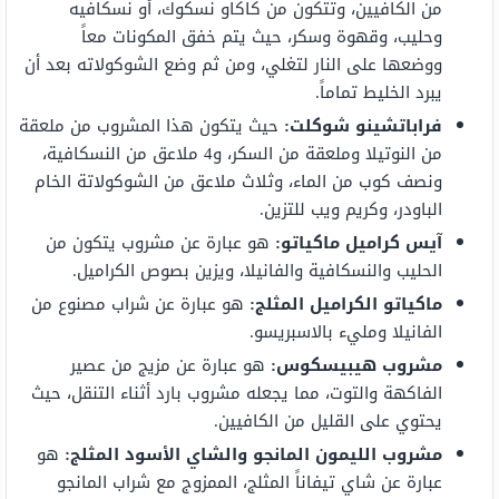
من الكافيين، وتتكون من كاكاو نسكوك، أو نسكافيه
وحليب، وقهوة وسكر، حيث يتم خفق المكونات معاً
ووضعها على النار لتغلي، ومن ثم وضع الشوكولاته بعد أن
يبرد الخليط تماماً.
فراباتشينو شوكلت:
حيث يتكون هذا المشروب من ملعقة
من النوتيلا وملعقة من السكر، و4 ملاعق من النسكافية،
ونصف كوب من الماء، وثلاث ملاعق من الشوكولاتة الخام
الباودر، وكريم ويب للتزين.
آيس كراميل ماكياتو:
هو عبارة عن مشروب يتكون من
الحليب والنسكافية والفانيلا، ويزين بصوص الكراميل.
ماكياتو الكراميل المثلج:
هو عبارة عن شراب مصنوع من
الفانيلا ومليء بالاسبريسو.
مشروب هيبيسكوس:
هو عبارة عن مزيج من عصير
الفاكهة والتوت، مما يجعله مشروب بارد أثناء التنقل، حيث
يحتوي على القليل من الكافيين.
مشروب الليمون المانجو والشاي الأسود المثلج:
هو
عبارة عن شاي تيفاناً المثلج، الممزوج مع شراب المانجو