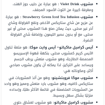
مشروب Violet Drink :
هو عبارة عن حليب جوز الهند،
ومغرفة كبيرة من التوت الأسود المجفف.
مشروب Strawberry Green Iced Tea Infusion :
هو عبارة
عن مزيج من شاي ستاربكس الأخضر، ونقع الفراولة وشاي
آخر غير محلى، حيث يمكن صنع هذا المشروب محلى أو غير
محلى، مع أو بدون عصير الليمون، وإضافة شاي الفراولة
النضرة.
آيس كراميل ماكياتو+ آيس وايت موكا:
هو متعة تناول
الآيس كريم كمشروب محلى، بنكهة قهوة الإسبريسو
المحمصة الطازجة، وهو مشروب منعش يرطب الجسم
ويساعد على التركيز، لذا يمكنه أن يكون مشروب صباحي
أكثر، ومكوناته هي:
مشروب موكا فروبتشينو:
وهو من ألذ المشروبات في
ستاربكس كافيه، وهو مشروب بارد منعش ومميز وهو واحد
من المشروبات المتضمنة في قائمة الأكثر طلبًا، وإعداده
منزليًا بشكل سهل وبسيط.
مشروب كراميل ماكياتو:
هو مشروب لعشاق حلوى