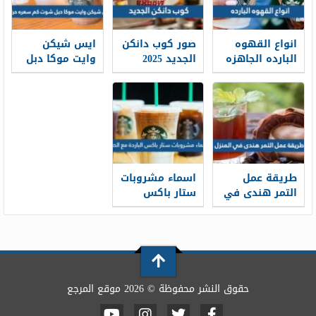
انواع القهوه
صور كوب دانكن
ايس شيكن
البارده الجاهزه
الجديد 2025
وايت موكا دبل
2026
شوت كم سعره
حرارية
طريقة عمل
اسماء مشروبات
التمر هندى في
ستار باکس
المنزل
الباردة مع
الصور
حقوق النشر محفوظة © 2026 موقع المرجع