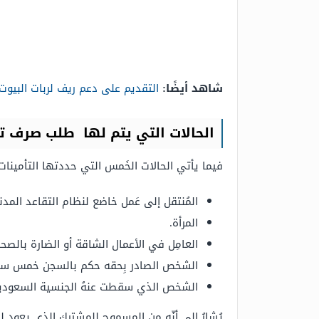
شاهد أيضًا:
التقديم على دعم ريف لربات البيوت 442​
الحالات التي يتم لها طلب صرف ت
فيما يأتي الحالات الخَمس التي حددتها التأمينا
المُنتقل إلى عَمل خاضع لنظام التقاعد الم
المرأة.
العامِل في الأعمال الشاقة أو الضارة بالصحة
الشخص الصادر بِحقه حكم بالسجن خمس سنو
الشخص الذي سقطت عنهُ الجنسية السعودي
يُشارُ إلى أنّه من المسموح للمشترك الذي يعود ل