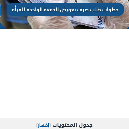
جدول المحتويات
[
إظهار
]