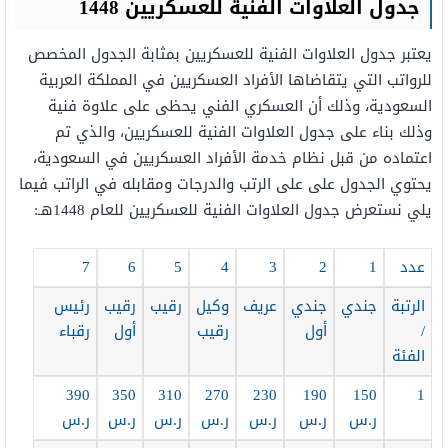
جدول العلاوات الفنية للعسكريين 1448
يعتبر جدول العلاوات الفنية للعسكريين بمثابة الجدول المخصص
للرواتب التي يتقاضاها الأفراد العسكريين في المملكة العربية
السعودية، وذلك أن العسكري الفني يحظى على علاوة فنية
وذلك بناء على جدول العلاوات الفنية للعسكريين، والذي تم
اعتماده من قبل نظام خدمة الأفراد العسكريين في السعودية،
يحتوي الجدول على على الرتب والدرجات ومقابله في الراتب فيما
يلي نستعرض جدول العلاوات الفنية للعسكريين للعام 1448هـ:
عدد
1
2
3
4
5
6
7
الرتبة
جندي
جندي
عريف
وكيل
رقيب
رقيب
رئيس
/
أول
رقيب
أول
رقباء
الفئة
390
350
310
270
230
190
150
1
ر.س
ر.س
ر.س
ر.س
ر.س
ر.س
ر.س