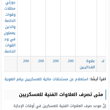
دورتي
مظلات
وقوات
الخاصة
والذين
يعملون
في وحدات
القوات
الخاصة.
ك
علاوة
200
200
200
200
الفدائيـين
اقرأ أيضًا:
استعلام عن مستحقات مالية للعسكريين برقم الهوية
متى تصرف العلاوات الفنية للعسكريين
إنَّ موعد صرف العلاوات الفنية للعسكرين في أوقات الإجازة