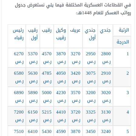
في القطاعات العسكرية المختلفة فيما يلي نستعرض جدول
رواتب العسكر للعام 1448هـ:
الرتبة
جندي
جندي
عريف
وكيل
رقيب
رقيب
رئيس
أول
رقيب
أول
رقباء
الدرجة
6270
5370
4570
3870
3270
2950
2800
1
ر.س
ر.س
ر.س
ر.س
ر.س
ر.س
ر.س
6580
5630
4785
4050
3420
3075
2910
2
ر.س
ر.س
ر.س
ر.س
ر.س
ر.س
ر.س
6890
5890
5000
4230
3570
3200
3020
3
ر.س
ر.س
ر.س
ر.س
ر.س
ر.س
ر.س
7200
6150
5215
4410
3720
3325
3130
4
ر.س
ر.س
ر.س
ر.س
ر.س
ر.س
ر.س
7510
6410
5430
4590
3870
3450
3240
5