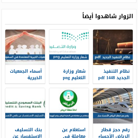
الزوار شاهدوا أيضاً
نظام التنفيذ
شعار وزارة
أسماء الجمعيات
الجديد 1448 pdf
التعليم png
الخيرية
الجديد 1448
المعتمدة في
السعودية
2026/1448
رقم حجز قطار
استعلام عن
بنك التسليف
الرياض الأحساء
معاملة في
الاستفسار عن