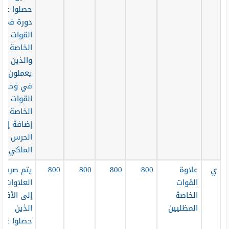
حصلوا عل
دورة في
القوات
الخاصة
والذين
يعملون
في وحدات
القوات
الخاصة
إضافة إلى
الحرس
الملكي.
ي
علاوة
800
800
800
800
يتم صرف
القوات
العلاوات
الخاصة
إلى الأفراد
المظليين
الذين
حصلوا عل