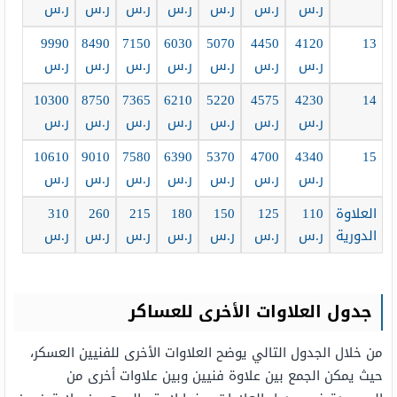
ر.س
ر.س
ر.س
ر.س
ر.س
ر.س
ر.س
9990
8490
7150
6030
5070
4450
4120
13
ر.س
ر.س
ر.س
ر.س
ر.س
ر.س
ر.س
10300
8750
7365
6210
5220
4575
4230
14
ر.س
ر.س
ر.س
ر.س
ر.س
ر.س
ر.س
10610
9010
7580
6390
5370
4700
4340
15
ر.س
ر.س
ر.س
ر.س
ر.س
ر.س
ر.س
العلاوة
110
125
150
180
215
260
310
الدورية
ر.س
ر.س
ر.س
ر.س
ر.س
ر.س
ر.س
جدول العلاوات الأخرى للعساكر
من خلال الجدول التالي يوضح العلاوات الأخرى للفنيين العسكر،
حيث يمكن الجمع بين علاوة فنيين وبين علاوات أخرى من