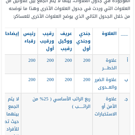
الموجودة في جدول العلاوات، بينما لا يتم الجمع بين علاوتين من
العلاوات التي وردت في جدول العلاوات الأخرى وهذا ما نوضحه
من خلال الجدول التالي الذي يوضح العلاوات الأخرى للعساكر:
___
العلاوة
جندي
عريف
رقيب
رئيس
إيضاحات
وجندي
ووكيل
ورقيب
رقباء
أول
رقيب
أول
أ
علاوة
200
200
200
200
الخطــــر
ب
علاوة الضرر
200
200
200
200
والعــدوى
جـ
علاوة
ربع الراتب الأساسي ( 25% من
لا يتم
الأمن أو
الراتـــــب )
الجمع
الاستخبارات
بينهما أي
حيث تصرف
للأفراد