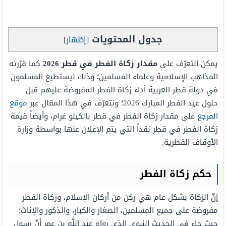
جدول المحتويات
[
إظهار
]
يمكن التعرّف على
مقدار زكاة الفطر في قطر 2026
كما قرّرته
المذاهب الإسلامية وعلماء المسلمين؛ وذلك ليستطيع المسلمون
في دولة قطر العربية أداء زكاة الفطر المفروضة عليهم قبل
حلول عيد الفطر المبارك 2026؛ ونتعرّف في هذا المقال عبر
موقع
المرجع
على مقدار زكاة الفطر في قطر بالكيلو غرام، وأيضاً قيمة
زكاة الفطر في قطر نقداً التي يتم الإعلان عنها بواسطة وزارة
الأوقاف القطرية.
حكم زكاة الفطر
إنّ الزكاة بشكل عام هي ركن من أركان الإسلام، وزكاة الفطر
مفروضة على جميع المسلمين، الصغار والكبار، والذكور والإناث؛
حيث جاء في الحديث النبوي الذي رواه عبد اللّٰه بن عمر أنّ رسول