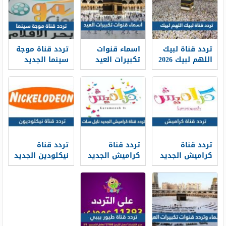
تردد قناة لبيك
اسماء قنوات
تردد قناة موجة
اللهم لبيك 2026
تكبيرات العيد
سينما الجديد
على نايل سات
2026
2026 Moga
Cinema على
نايل سات
تردد قناة
تردد قناة
تردد قناة
كراميش الجديد
كراميش الجديد
نيكلودين الجديد
2026 Karameesh
2026 نايل سات
2026 Nickelodeon
TV على نايل
على نايل سات
سات وعرب سات