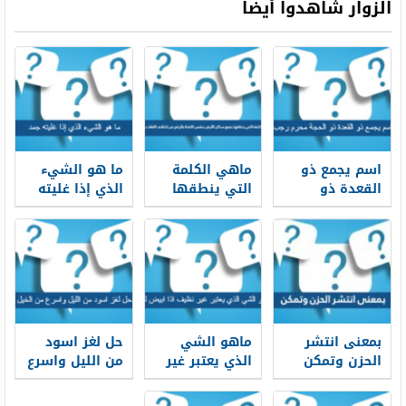
الزوار شاهدوا أيضاً
اكتبني بعدها
فعرف القاضي
اسمه
اسم يجمع ذو
ماهي الكلمة
ما هو الشيء
القعدة ذو
التي ينطقها
الذي إذا غليته
الحجة محرم
جميع سكان
جمد
رجب الاشهر من
الأرض بنفس
5 حروف
اللفظ بالرغم
من اختلاف
اللغات
واللهجات
بمعنى انتشر
ماهو الشي
حل لغز اسود
الحزن وتمكن
الذي يعتبر غير
من الليل واسرع
الحزن من 3
نظيف اذا ابيض
من الخيل
حروف
لونه