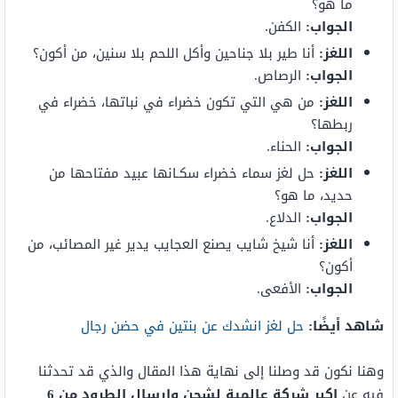
ما هو؟
الجواب
:
الكفن.
اللغز
:
أنا طير بلا جناحين وأكل اللحم بلا سنين، من أكون؟
الجواب
:
الرصاص.
اللغز
:
من هي التي تكون خضراء في نباتها، خضراء في
ربطها؟
الجواب
:
الحناء.
اللغز
:
حل لغز سماء خضراء سكـانها عبيد مفتاحها من
حديد، ما هو؟
الجواب
:
الدلاع.
اللغز:
أنا شيخ شايب يصنع العجايب يدير غير المصائب، من
أكون؟
الجواب
:
الأفعى.
شاهد أيضًا:
حل لغز انشدك عن بنتين في حضن رجال
وهنا نكون قد وصلنا إلى نهاية هذا المقال والذي قد تحدثنا
فيه عن
اكبر شركة عالمية لشحن وارسال الطرود من 6