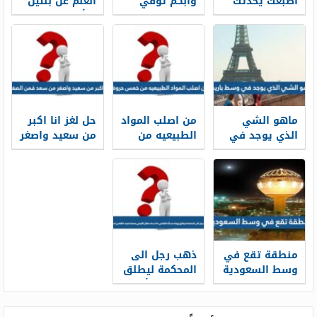
اصبعك يحدثك
وأبكم توفي
العلم عن بنتين
بكل لسان فما
والده فكيف
توأم متشابهات
هو
يعلم بوفاة
بالاسامي
والده
والصفات
ماهو الشي
من اصلب المواد
حل لغز انا اكبر
الذي يوجد في
الطبيعيه من
من سعيد واصغر
وسط باريس
خمس حروف
من سعد فمن
الصغير
منطقة تقع في
ذهب رجل الى
وسط السعودية
المحكمة ليطلق
من 6 حروف
زوجته فسأله
كلمة السر
القاضي ما
اسمك فقال