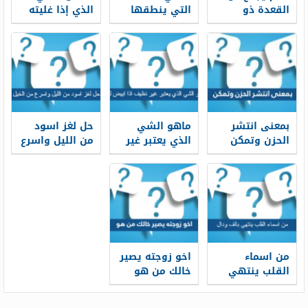
القعدة ذو
التي ينطقها
الذي إذا غليته
الحجة محرم
جميع سكان
جمد
رجب الاشهر من
الأرض بنفس
5 حروف
اللفظ بالرغم
من اختلاف
اللغات
واللهجات
بمعنى انتشر
ماهو الشي
حل لغز اسود
الحزن وتمكن
الذي يعتبر غير
من الليل واسرع
الحزن من 3
نظيف اذا ابيض
من الخيل
حروف
لونه
من اسماء
اخو زوجته يصير
القلب ينتهي
خالك من هو
بالف ودال