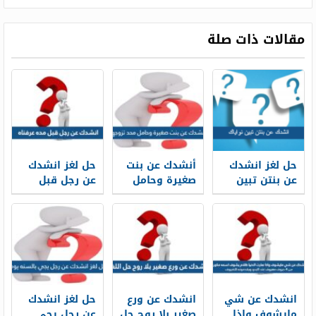
مقالات ذات صلة
حل لغز انشدك
أنشدك عن بنت
حل لغز انشدك
عن بنتن تبين
صغيرة وحامل
عن رجل قبل
نواياك
محد تزوجها ولا
مده عرفناه
جابت عيـال هيبة
وتامر ماتعرف
المجامـل تامر
على اثنين
وعشرين
انشدك عن شي
انشدك عن ورع
حل لغز انشدك
مايشوف واذا
صغير بلا روح حل
عن رجل يجي