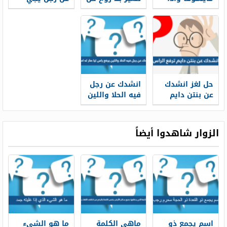
صارت الدنيا
اللغز
بالسنه يوم
ظلام يشوف
اسمه مكون من
٤ حروف معروف
عند البدو
ويقدمونه
للضيوف
حل لغز انشدك
انشدك عن رجل
عن بنتن دايم
فيه الحلا واللين
ترفع الراس
يرفع راس ليا
صار له امباري
الزوار شاهدوا أيضاً
اسم يجمع ذو
ماهي الكلمة
ما هو الشيء