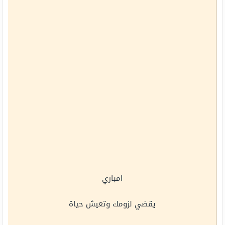
امباري
يقضي لزومك وتعيش حياة