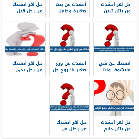
حل لغز انشدك
أنشدك عن بنت
حل لغز انشدك
عن بنتن تبين
صغيرة وحامل
عن رجل قبل
نواياك
محد تزوجها ولا
مده عرفناه
جابت عيـال هيبة
وتامر ماتعرف
المجامـل تامر
على اثنين
وعشرين
انشدك عن شي
انشدك عن ورع
حل لغز انشدك
مايشوف واذا
صغير بلا روح حل
عن رجل يجي
صارت الدنيا
اللغز
بالسنه يوم
ظلام يشوف
اسمه مكون من
٤ حروف معروف
عند البدو
ويقدمونه
للضيوف
حل لغز انشدك
حل لغز انشدك
عن بنتن دايم
عن رجال من
ترفع الراس
دون رجلين وله