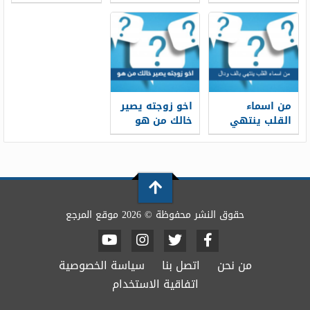
الحزن من 3
نظيف اذا ابيض
من الخيل
حروف
لونه
من اسماء
اخو زوجته يصير
القلب ينتهي
خالك من هو
بالف ودال
حقوق النشر محفوظة © 2026 موقع المرجع
من نحن
اتصل بنا
سياسة الخصوصية
اتفاقية الاستخدام