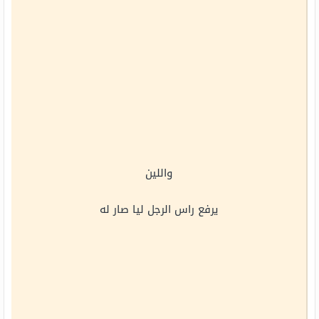
واللين
يرفع راس الرجل ليا صار له