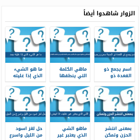
عند الناس قدر
وشيمه اسرع
الزوار شاهدوا أيضاً
من الهاتف
ومن ارماشة
العين
اسم يجمع ذو
ماهي الكلمة
ما هو الشيء
القعدة ذو
التي ينطقها
الذي إذا غليته
الحجة محرم
جميع سكان
جمد
رجب الاشهر من
الأرض بنفس
5 حروف
اللفظ بالرغم
من اختلاف
اللغات
واللهجات
بمعنى انتشر
ماهو الشي
حل لغز اسود
الحزن وتمكن
الذي يعتبر غير
من الليل واسرع