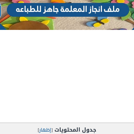
جدول المحتويات
[
إظهار
]