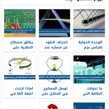
الوحدة الدولية
انحراف الضوء
يطلق مصطلح
لقياس عزم
عن مساره عند
النظرية على
القوة هي
انتقاله بين
التفسير الذي
وسطين
تدعمه بقوة
شفافين
نتائج التجارب
مختلفين يسمى
العملية
ما تحولات
توصل المصابيح
لماذا ارتدت
الطاقة التي
في المنازل على
اشعة الفا في
تحدث في
التوازي
تجربة رذرفورد
المولدات
الكهربائية ؟