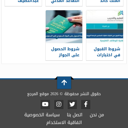
الملك خالد
التقاعد المدني
عبداللطيف
العسكرية
الجديد 1448
جميل 1448
للثانوية 1448
شروط القبول
شروط الحصول
في اختبارات
على الجواز
كفايات
السعودي لغير
المعلمين
السعوديين 1448
للرخصة المهنية
1448
حقوق النشر محفوظة © 2026 موقع المرجع
من نحن
اتصل بنا
سياسة الخصوصية
اتفاقية الاستخدام