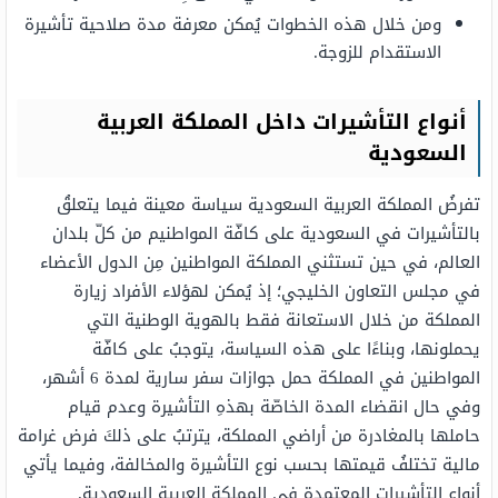
ومن خلال هذه الخطوات يُمكن معرفة مدة صلاحية تأشيرة
الاستقدام للزوجة.
أنواع التأشيرات داخل المملكة العربية
السعودية
تفرضُ المملكة العربية السعودية سياسة معينة فيما يتعلقُ
بالتأشيرات في السعودية على كافّة المواطنيم من كلّ بلدان
العالم، في حين تستثني المملكة المواطنين مِن الدول الأعضاء
في مجلس التعاون الخليجي؛ إذ يُمكن لهؤلاء الأفراد زيارة
المملكة من خلال الاستعانة فقط بالهوية الوطنية التي
يحملونها، وبناءًا على هذه السياسة، يتوجبُ على كافّة
المواطنين في المملكة حمل جوازات سفر سارية لمدة 6 أشهر،
وفي حال انقضاء المدة الخاصّة بهذهِ التأشيرة وعدم قيام
حاملها بالمغادرة من أراضي المملكة، يترتبُ على ذلكَ فرض غرامة
مالية تختلفُ قيمتها بحسب نوع التأشيرة والمخالفة، وفيما يأتي
أنواع التأشيرات المعتمدة في المملكة العربية السعودية.