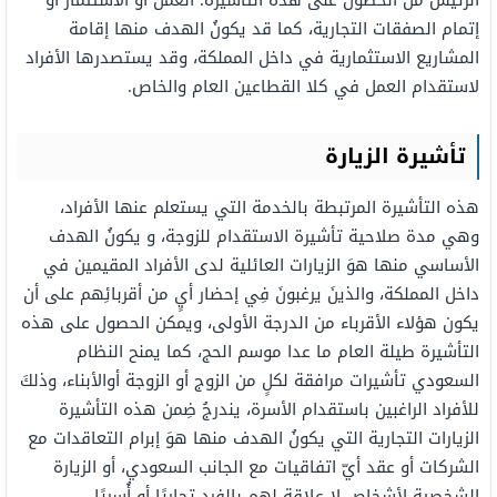
الرئيس من الحصول على هذه التأشيرة؛ العمل أو الاستثمار أو
إتمام الصفقات التجارية، كما قد يكونُ الهدف منها إقامة
المشاريع الاستثمارية في داخل المملكة، وقد يستصدرها الأفراد
لاستقدام العمل في كلا القطاعين العام والخاص.
تأشيرة الزيارة
هذه التأشيرة المرتبطة بالخدمة التي يستعلم عنها الأفراد،
وهي مدة صلاحية تأشيرة الاستقدام للزوجة، و يكونُ الهدف
الأساسي منها هوَ الزيارات العائلية لدى الأفراد المقيمين في
داخل المملكة، والذينَ يرغبونَ فِي إحضار أيٍ من أقربائِهم على أن
يكون هؤلاء الأقرباء من الدرجة الأولى، ويمكن الحصول على هذه
التأشيرة طيلة العام ما عدا موسم الحج، كما يمنح النظام
السعودي تأشيرات مرافقة لكلٍ من الزوج أو الزوجة أوالأبناء، وذلكَ
للأفراد الراغبين باستقدام الأسرة، يندرجُ ضِمن هذه التأشيرة
الزيارات التجارية التي يكونُ الهدف منها هوَ إبرام التعاقدات مع
الشركات أو عقد أيّ اتفاقيات مع الجانب السعودي، أو الزيارة
الشخصية لأشخاص لا علاقة لهم بالفرد تجاريًا أو أُسريًا.