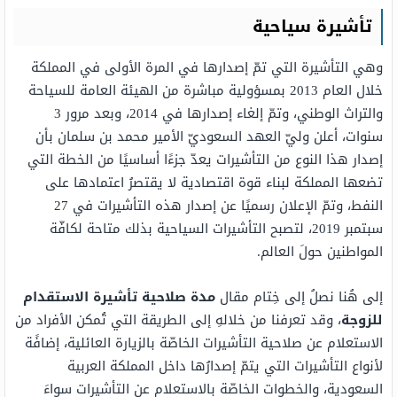
تأشيرة سياحية
وهي التأشيرة التي تمّ إصدارها في المرة الأولى في المملكة
خلال العام 2013 بمسؤولية مباشرة من الهيئة العامة للسياحة
والتراث الوطني، وتمّ إلغاء إصدارها في 2014، وبعد مرور 3
سنوات، أعلن وليّ العهد السعوديّ الأمير محمد بن سلمان بأن
إصدار هذا النوع من التأشيرات يعدّ جزءًا أساسيًا من الخطة التي
تضعها المملكة لبناء قوة اقتصادية لا يقتصرُ اعتمادها على
النفط، وتمّ الإعلان رسميًا عن إصدار هذه التأشيرات في 27
سبتمبر 2019، لتصبح التأشيرات السياحية بذلك متاحة لكافّة
المواطنين حولَ العالم.
إلى هُنا نصلُ إلى خِتام مقال
مدة صلاحية تأشيرة الاستقدام
للزوجة
، وقد تعرفنا من خلالهِ إلى الطريقة التي تُمكن الأفراد من
الاستعلام عن صلاحية التأشيرات الخاصّة بالزيارة العائلية، إضافًة
لأنواع التأشيرات التي يتمّ إصدارُها داخل المملكة العربية
السعودية، والخطوات الخاصّة بالاستعلام عن التأشيرات سواءَ