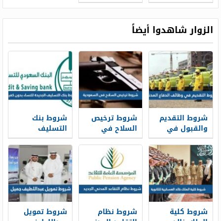
الجديد 1448
جميل 1448
الزوار شاهدوا أيضاً
شروط التقديم
شروط ترخيص
شروط بنك
والقبول في
السلاح في
التسليف
وظائف الدفاع
السعودية 1448
الجديدة 1448
المدني 1448
للنساء بدون
كفيل
شروط كلية
شروط نظام
شروط تمويل