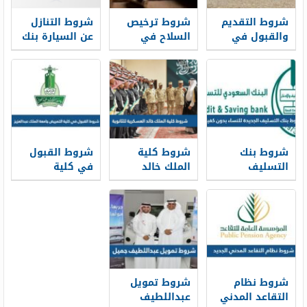
شروط التقديم
شروط ترخيص
شروط التنازل
والقبول في
السلاح في
عن السيارة بنك
وظائف الدفاع
السعودية 1448
الراجحي 1448
المدني 1448
شروط بنك
شروط كلية
شروط القبول
التسليف
الملك خالد
في كلية
الجديدة 1448
العسكرية
التمريض جامعة
للنساء بدون
للثانوية 1448
الملك عبدالعزيز
كفيل
1448
شروط نظام
شروط تمويل
التقاعد المدني
عبداللطيف