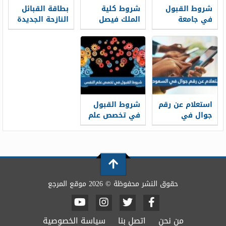
شروط القبول
شروط كلية
بطاقة القبائل
في جامعة
الملك فيصل
النازحة الجديدة
الملك سعود
الجوية للثانوي
1448
1448 والأوراق
1448 ونسب
المطلوبة
القبول
استعلام عن رقم
شروط القبول
جوال في
في تخصص علم
السعودية
النفس ونسب
بالاسم ورقم
القبول 1448
الهوية 1448
حقوق النشر محفوظة © 2026 موقع المرجع
من نحن
اتصل بنا
سياسة الخصوصية