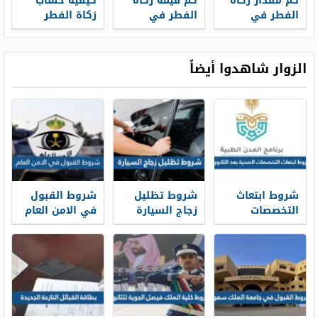
كم مقدار زكاة
كم قيمة زكاة
كيفية حساب
الفطر في
الفطر في
زكاة الفطر
السعودية 2026
السعودية 2026
بالريال
السعودي 2026
الزوار شاهدوا أيضاً
شروط ابتعاث
شروط تظليل
شروط القبول
التخصصات
زجاج السيارة
في الامن العام
الصحية بعد
المرور السعودي
1448
الثانوي 1448
1448