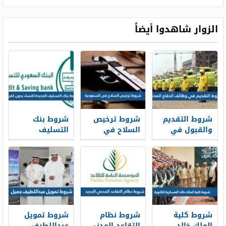
الزوار شاهدوا أيضاً
شروط التقديم
شروط ترخيص
شروط بنك
والقبول في
السلاح في
التسليف
وظائف الدفاع
السعودية 1448
الجديدة 1448
المدني 1448
للنساء بدون
كفيل
شروط كلية
شروط نظام
شروط تمويل
الملك خالد
التقاعد المدني
عبداللطيف