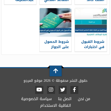
العسكرية
الجديد 1448
جميل 1448
للثانوية 1448
شروط القبول
شروط الحصول
في اختبارات
على الجواز
كفايات
السعودي لغير
المعلمين
السعوديين 1448
للرخصة المهنية
1448
حقوق النشر محفوظة © 2026 موقع المرجع
من نحن
اتصل بنا
سياسة الخصوصية
اتفاقية الاستخدام