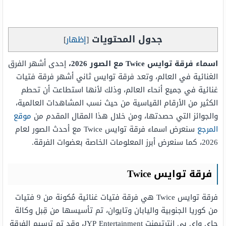
جدول المحتويات
[
إظهار
]
اسماء فرقة توايس Twice مع الصور 2026،
إحدى أشهر الفرق
الغنائية في العالم، وتعد فرقة توايس ثاني أشهر فرقة فتيات
غنائية في جميع أنحاء العالم، وذلك لأنها استطاعت أن تحطم
الكثير من الأرقام القياسية من حيث نسب المشاهدات العالمية،
والجوائز التي حصدتها، ومن خلال هذا المقال المقدم من
موقع
المرجع
سنعرض اسماء فرقة توايس Twice مع أحدث الصور لعام
2026، كما سنعرض أبرز المعلومات الخاصة بعضوات الفرقة.
فرقة توايس Twice
فرقة توايس Twice هي فرقة فتيات غنائية مُكونة من 9 فتيات
من كوريا الجنوبية واليابان وتايوان، تم تأسيسها من قِبل وكالة
جاي واي بي إنترتيمنت
JYP Entertainment
، وقد تم ترسيم الفرقة