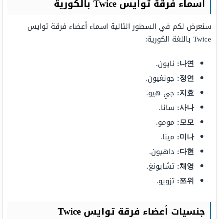
اسماء فرقة توايس Twice بالكورية
سنعرض لكم في السطور التالية اسماء أعضاء فرقة توايس
Twice باللغة الكورية:
나연:
نايون.
정연:
جونغيون.
지효:
جي هيو.
사나:
سانا.
모모:
مومو.
미나:
مينا.
다현:
داهيون.
채영:
تشايونغ.
쯔위:
تزويو.
جنسيات أعضاء فرقة توايس Twice