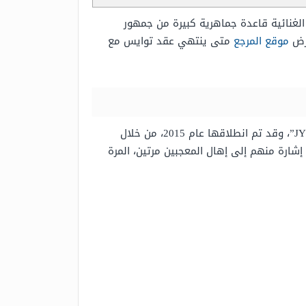
لغنائية قاعدة جماهرية كبيرة من جمهور
عرض
موقع المرجع
متى ينتهي عقد توايس مع
، وهي تابعة إلى وكالة جاي واي بي إنترتيمنت “JYP”، وقد تم انطلاقها عام 2015، من خلال
ى ألإضل المواهب الغنائية، وقد تم إطلاق اسم “twice” بمعنى “مرتين”، إشارة منهم إلى إهال المعجبين مرتين، المرة