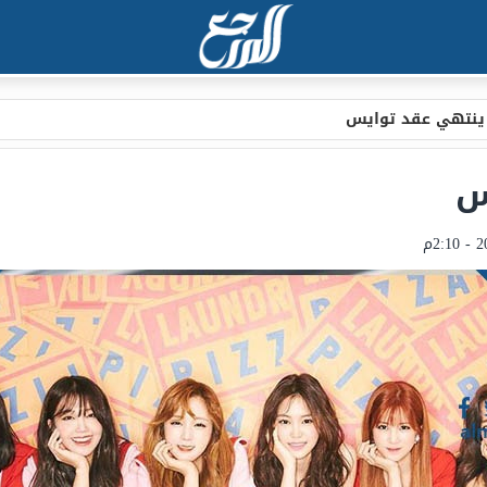
ينتهي عقد توايس
س