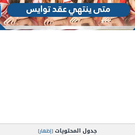
جدول المحتويات
[
إظهار
]