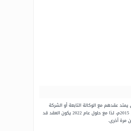
 يمتد عقدهم مع الوكالة التابعة أو الشركة
الإنتاجية عقب انقضاء سبع سنوات متواصلة، وكانت Twice قد وقعّت عقدها مع وكالة جاي واي بي إنترتيمنت “JYP” عام 2015م، لذا مع حلول عام 2022 يكون العقد قد
ن مرة أخرى.