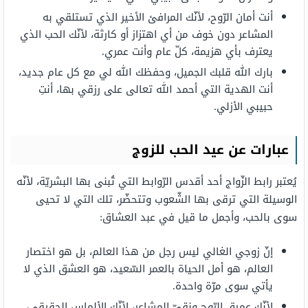
أنت أمان الرّوح، لأنّك المرافئ الأخير الذي تستلقي به
المشاعر دون خوف من أي اهتزاز أو كارثة، لأنّك الحب الذي
يعترف بأي هزيمة، كلّ عام وأنت عمري.
بارك الله قلبك الجميل، وحفظك الله لي مع كل عام جديد،
أنت الهدية التي أحمد الله تعالى على رزقي بها، أنتِ
حبيبي الأزلي.
عبارات عن عيد الحب للزوج
يُعتبر رابط الزّواج أحد أقدس الرّوابط التي تُبنى بها البشريّة، لأنّه
الوسيلة التي ترقى بها الشّعوب وتتحضّر، تلك التي لا تحيى
سوى بالحب، وأجمل ما قيل في عبد العشاق:
إنّ زوجي الغالي ليس رجل من هذا العالم، بل هو اختصار
العالم، هو أمل الحياة بالعمر السّعيد، هو العشق الذي لا
يأتي سوى مرّة واحدة.
لأنّك عميق الرّوح ونقيّ المشاعر، لأنّك الألماس الحقيقي،