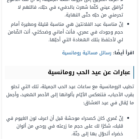
تُرافق عيني كلّما شعرت بالدفيء في حبّك، فاللهم لا
تحرمني من حبّه حتّى النهاية.
إنّ مناسبة عيد الفلانتين هي مناسبة قليلة وصغيرة أمام
حجم وجودك في عمري، فأنت أماني وضحكتي، أنت الضّامن
لي لأحتفظ بتلك السّعادة التي أحبّها.
اقرأ أيضًا:
رسائل مسائية رومانسية
عبارات عن عيد الحب رومانسية
تطيب الرومانسية مع ساعات عيد الحب الجميلة، تلك التي تحلو
بقرب الأحباب، فتنعكس الأيّام بألوانها إلى الأحمر السّعيد، وأجمل
ما يُقال في عيد العشاق:
إنّ عُمري كان كصحراء موحشة قبل أن اعرف لون الغيوم في
قلبك، شكرًا لك على حجم ما زرعته في روحي من ألوان
خضراء أتحوّل بها إلى جنّة.