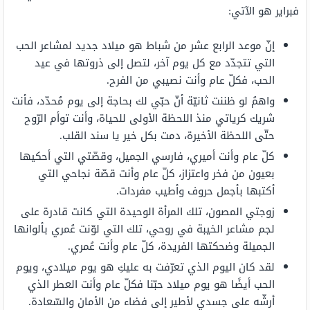
فبراير هو الآتي:
إنّ موعد الرابع عشر من شباط هو ميلاد جديد لمشاعر الحب
التي تتجدّد مع كل يوم آخر، لتصل إلى ذروتها في عيد
الحب، فكلّ عام وأنت نصيبي من الفرح.
واهمُ لو ظننت ثانيّة أنّ حبّي لك بحاجة إلى يوم مُحدّد، فأنت
شريك كرياتي منذ اللحظة الأولى للحياة، وأنت توأم الرّوح
حتّى اللحظة الأخيرة، دمت بكل خير يا سند القلب.
كلّ عام وأنت أميري، فارسي الجميل، وقصّتي التي أحكيها
بعيون من فخر واعتزاز، كلّ عام وأنت قصّة نجاحي التي
أكتبها بأجمل حروف وأطيب مفردات.
زوجتي المصون، تلك المرأة الوحيدة التي كانت قادرة على
لجم مشاعر الخيبة في روحي، تلك التي لوّنت عُمري بألوانها
الجميلة وضحكتها الفريدة، كلّ عام وأنت عُمري.
لقد كان اليوم الذي تعرّفت به عليكِ هو يوم ميلادي، ويوم
الحب أيضًا هو يوم ميلاد حبّنا فكلّ عام وأنت العطر الذي
أرشّه على جسدي لأطير إلى فضاء من الأمان والسّعادة.