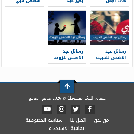
2026 أجمل
بخير عيد
الاضحى لابي
كلمات وعبارات
الاضحى 2026 ،
2026 … اجمل
وصور تهنئة
أجمل معايدات
مسجات تهنئة
عيد الاضحى
كل عام وانتم
عيد الاضحى
1448
بخير 1448
لوالدي 1448
رسائل عيد
رسائل عيد
الاضحى للحبيب
الاضحى للزوجة
قصيرة 2026 ..
2026 … مسجات
اجمل مسجات
تهنئة لزوجتي
تهنئة العيد
في العيد 1448
لحبيبي 1448
حقوق النشر محفوظة © 2026 موقع المرجع
من نحن
اتصل بنا
سياسة الخصوصية
اتفاقية الاستخدام