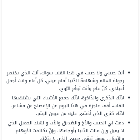
أنتَ حبيبي ولا حبيب في هذا القلب سواك، أنت الذي يختصر
رجولة العالم وشهامة الدّنيا أمام عيني، كل ّعام وانت أجمل
أعيادي، كلّ عام وأنت توأم الرّوح.
لأنّك الذّكرى والذّاكرة، لأنّك جميع الأشياء التي يشتهيها
القلب، أقف عاجزة في هذا اليوم عن الإفصاح عن مشاعر،
لأنّك كنزي الذي أخشى عليه من عيون البشر.
دمتِ لي الحبيب والأخ والصّديق والأب والسّند الجميل الذي
لا يميل وإن مالت الدّنيا بأوجاعها، وإنّ تكاتفت الأوهام
والأحزان، سوف تبقى حبيبي الذي لا يتغيّر.