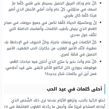
كلّ عام وذلك البريق الجميل يسيطر على قلبي كلّما مرّ
اسمك في مخيّلتي، كلّ عام وأنت أملي الأجمل الذي أطير
فرحًا كلّما كان بقربي.
إنّ رومانسيّة الحياة كلّها تكمن في جميع حروفك، في صباح
العَطر الذي ينبض بأطيب الكلمات، وأنفاسك الدافئة التي
تلتّف حول صدري.
كلّ الكلمات في وصفك عاجزة، وكلّ الحروف في الإحاطة بك
صغيرة، لأنّك الأمير الهارب من حكايات الحب السّعيد، الأمير
الجميل في قصّة عُمري.
كلّ عام وأنت بخير يا سرّي الذي أختزن فيه نجاحات العُمر،
فوقوفك بجواري كان الدّافع الأكبر لأبقى على قيد أحلامي،
فمن أين لي بكلمات شكر جديدة؟
أحلى كلمات في عيد الحب
تحلو الدّنيا بالحب، وتزهو الأيّام عندما نرى ذلك الشّخص الذي
نُبادله المشاعر قريبًا منّا، وأجمل ما ردّدته القلوب العاشقة في 14