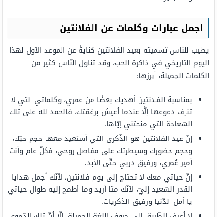
اجمل عبارات وكلمات عن الفلانتين
يطيب للناس تسميته بعيد الفلانتين كنايةً عن الموعد الأول لهذا
اليوم التاريخي في ذاكرة الحب، وقد تناول النّاس كثير من
الكلمات الجميلة، أبرزها:
بمناسبة الفلانتين أهديك بعضًا من عمري، وكلماتي التي لا
تنزف دموعها إلَّا عندما أعيش برفقتك، فالحمد لله على تلك
السّعادة التي منحتني إيّاها.
إنّ عيد الفلانتين هو الذّكرى التي أستعيد معها حجم حبّك،
وحجم حضورك وسيطرتك على مفاصل روحي، فكلّ عام وأنت
أمير عُمري، ورفيق دربي حتّى الأبد.
إنّ حياتي معك لا تحتاج إلى يوم فلانتين، لأنّك أجمل هدايا
القدر السّعيد إليّ، لأنّك متا أريد وما أطمح إليه طوال حياتي
يا أمل الدّنيا ورفيق الذكريات.
لا أعرف الطّريق إلى حروف اللغة الجميلة، إلّا أنّ تلك الدّموع