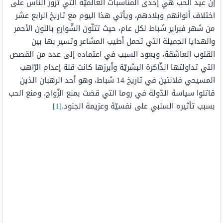
إنّ عيد الحب هي إحدى المناسبات العالميّة التي تزور الناس على
اختلاف ألوانهم وبلادهم، ويأتي هذا اليوم مع تاريخ الرابع عشر
من شهر فبراير شباط لكل عام، حيث تتلّون الشّوارع باللون الأحمر
والهدايا الجميلة التي تحمل أطيب المشاعر وتسير بها بين
القلوب العاشقة، ويعود السبب في اعتماده إلى عدد من القصص
التي تداولتها الذّاكرة البشريّة وأبرزها كانت قلة إعدام الرّاهب
المسيحي فلانتين في تاريخ 14 شباط، وهو أحد الرهبان الذين
قاتلوا سياسة الدّولة في روما التي قضت بمنع الزّواج، ومنع الحب
بسبب تأثيره السلبي على نفسيّة وعزيمة الجنود.
[1]