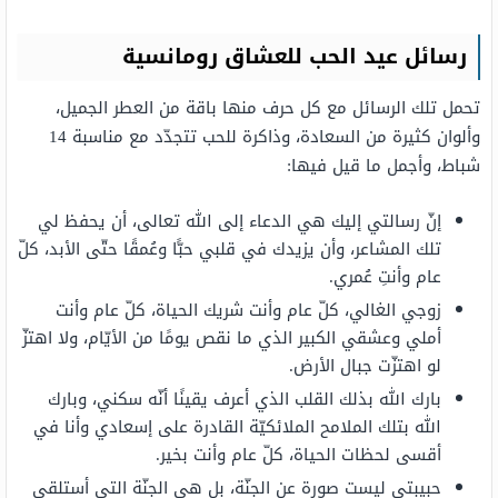
رسائل عيد الحب للعشاق رومانسية
تحمل تلك الرسائل مع كل حرف منها باقة من العطر الجميل،
وألوان كثيرة من السعادة، وذاكرة للحب تتجدّد مع مناسبة 14
شباط، وأجمل ما قيل فيها:
إنّ رسالتي إليك هي الدعاء إلى الله تعالى، أن يحفظ لي
تلك المشاعر، وأن يزيدك في قلبي حبًّا وعُمقًا حتّى الأبد، كلّ
عام وأنتِ عُمري.
زوجي الغالي، كلّ عام وأنت شريك الحياة، كلّ عام وأنت
أملي وعشقي الكبير الذي ما نقص يومًا من الأيّام، ولا اهتزّ
لو اهتزّت جبال الأرض.
بارك الله بذلك القلب الذي أعرف يقينًا أنّه سكني، وبارك
الله بتلك الملامح الملائكيّة القادرة على إسعادي وأنا في
أقسى لحظات الحياة، كلّ عام وأنت بخير.
حبيبتي ليست صورة عن الجنّة، بل هي الجنّة التي أستلقي