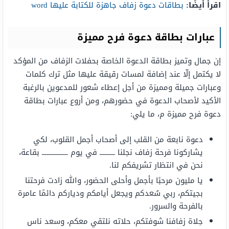
اقرأ أيضًا:
بطاقات دعوة زفاف جاهزة للكتابة عليها word
عبارات بطاقة دعوة فرح مميزة
إن جمال وتميز بطاقة الدعوة الخاصة بحفلات الزفاف من المؤكد
لا يكتمل إلّا عند إضافة لمسات رقيقة عليها مثل ترك كلمات
وعبارات جميلة ومميزة من أجل إعطاء شعور للمدعوين بالرغبة
الأكيد لأصحاب الدعوة في حضورهم، ومن أروع عبارات بطاقة
دعوة فرح مميزة م، ما يلي:
دعوة نابعة من القلب إلى أصحاب أجمل القلوب، لكي
يشاركونا فرحة زفاف نجلنا ــــــــــ في يوم ـــــــــــــــــ بقاعة،
نحن في انتظار تشريفكم لنا.
يا مليون مرحبًا بأجمل وأحلى الحضور، والله زادت فرحتنا
بجيتكم، ربي سُعدكم ويجعل أيامكم ودياركم دائمًا عامرة
بالفرحة والسرور.
حِلاة زفافنا شوفتكم، حلاته نلتقي معكم، وسعد ناس