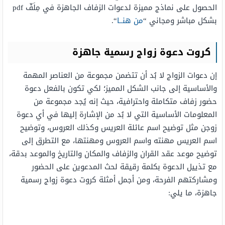
الحصول على نماذج مميزة لدعوات الزفاف الجاهزة في مِلَفّ pdf
بشكل مباشر ومجاني “
من هنــا
“.
كروت دعوة زواج رسمية جاهزة
إن دعوات الزواج لا بُد أن تتضمن مجموعة من العناصر المهمة
والأساسية إلى جانب الشكل المميز؛ لكي تكون بالفعل دعوة
حضور زفاف متكاملة واحترافية، حيث إنه يُجد مجموعة من
المعلومات الأساسية التي لا بُد من الإشارة إليها في أي دعوة
زوجن مثل توضيح اسم عائلة العريس وكذلك العروس، وتوضيح
اسم العريس مهنته واسم العروس ومهنتها، مع التطرق إلى
توضيح موعد عقد القران والزفاف والمكان والتاريخ والموعد بدقة،
مع تذييل الدعوة بكلمة رقيقة لحث المدعوين على الحضور
ومشاركتهم الفرحة، ومن أجمل أمثلة كروت دعوة زواج رسمية
جاهزة، ما يلي: