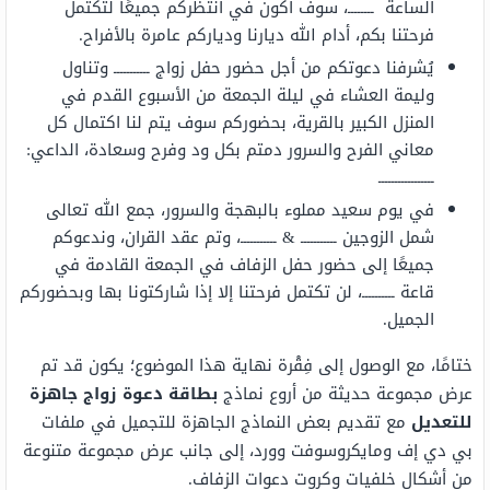
الساعة ــــــــ، سوف أكون في انتظركم جميعًا لتكتمل
فرحتنا بكم، أدام الله ديارنا ودياركم عامرة بالأفراح.
يُشرفنا دعوتكم من أجل حضور حفل زواج ـــــــــــ وتناول
وليمة العشاء في ليلة الجمعة من الأسبوع القدم في
المنزل الكبير بالقرية، بحضوركم سوف يتم لنا اكتمال كل
معاني الفرح والسرور دمتم بكل ود وفرح وسعادة، الداعي:
ـــــــــــــــــ
في يوم سعيد مملوء بالبهجة والسرور، جمع الله تعالى
شمل الزوجين ـــــــــــ & ـــــــــــ، وتم عقد القران، وندعوكم
جميعًا إلى حضور حفل الزفاف في الجمعة القادمة في
قاعة ــــــــــ، لن تكتمل فرحتنا إلا إذا شاركتونا بها وبحضوركم
الجميل.
ختامًا، مع الوصول إلى فِقْرة نهاية هذا الموضوع؛ يكون قد تم
عرض مجموعة حديثة من أروع نماذج
بطاقة دعوة زواج جاهزة
للتعديل
مع تقديم بعض النماذج الجاهزة للتجميل في ملفات
بي دي إف ومايكروسوفت وورد، إلى جانب عرض مجموعة متنوعة
من أشكال خلفيات وكروت دعوات الزفاف.