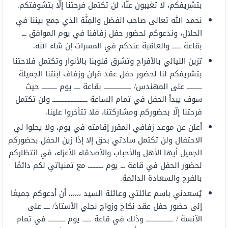
بتشريفكم، لا تغيبون عنّا، لن تكتمل فرحتنا إلّا بتشوفتكم.
نحمد الله تعالى صاحب الفضل والمِنَّة الذي جمع بيننا في
الحلال، وندعوكم لحضور حفل زفافنا في يوم الموافق ـــ
بقاعة ــــــ والعاقبة عندكم في المسرات إن شاء الله.
تزين الليالي بالأفراح وتشرق قلوبنا بالأنوار وتكتمل فلاحتنا
بتشريفكم لنا لحضور حفل عقد قران وزفاف ابنتنا الجميلة
ــــــــــ على المهندس/ ــــــــــــــــــ بقاعة ــــ يوم ــــــــــ حيث
سوف يبدأ الحفل في تمام الساعة ـــــــــــــــــــــــ ولن تكتمل
فرحتنا إلّا بحضوركم ومشاركتنا، فلا تتأخروا علينا.
أعلن عن موعد زفافي المقرر إقامته في يوم، ولا يحلوا لي
الاحتفال ولن تكتمل سادتي بحق إلا إذا زين الحفل بحضوركم
الجميل أيها الأهل والأحباب والأصدقاء الأعزاء، في انتظاركم
لحضور الحفل في قاعة ـــ يوم ــــــــــ مع تمنياتي لكم دائمًا
بالفرح والسعادة الدائمة.
يُسعدني باسم عائلتي وعائلة السيد ،،،،،، أن أدعوكم جميعًا
إلى حضور حفل عقد نكاح وزواج نجلي الأستاذ/ ــــ على
الآنسة / ــــــــــــــــــ وذلك في قاعة ــــــ يوم ـــــــــــ في تمام