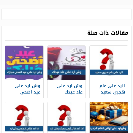
مقالات ذات صلة
الرد على عام
وش ارد على
وش ارد على
هجري سعيد
عاد عيدك
عيد اضحى
1448 اذا احد
مبارك
قال لي عام
هجري سعيد
وش ارد