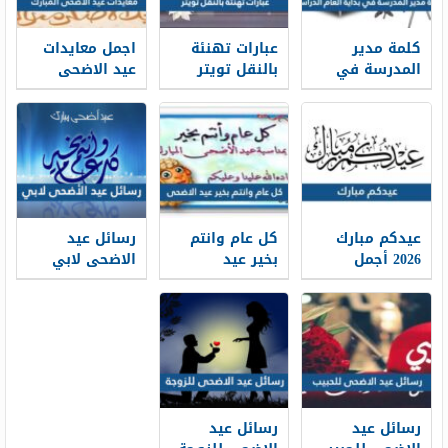
كلمة مدير
عبارات تهنئة
اجمل معايدات
المدرسة في
بالنقل تويتر
عيد الاضحى
بداية العام
1448 بالصور
المبارك 2026-
الدراسي 1448
1448
جاهزة للطباعة
عيدكم مبارك
كل عام وانتم
رسائل عيد
2026 أجمل
بخير عيد
الاضحى لابي
كلمات وعبارات
الاضحى 2026 ،
2026 … اجمل
وصور تهنئة
أجمل معايدات
مسجات تهنئة
عيد الاضحى
كل عام وانتم
عيد الاضحى
1448
بخير 1448
لوالدي 1448
رسائل عيد
رسائل عيد