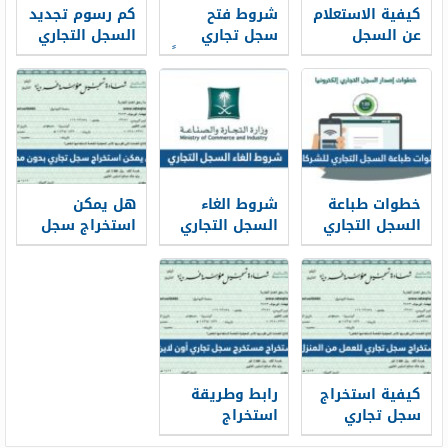
كيفية الاستعلام
شروط فتح
كم رسوم تجديد
عن السجل
سجل تجاري
السجل التجاري
التجاري في
للنساء الكترونياً
لمؤسسة فردية
السعودية 1448
2026
2026 في
السعودية
خطوات طباعة
شروط الغاء
هل يمكن
السجل التجاري
السجل التجاري
استخراج سجل
للشركات 1447
1447
تجاري بدون
محل
كيفية استخراج
رابط وطريقة
سجل تجاري
استخراج
للعمل من
مستخرج سجل