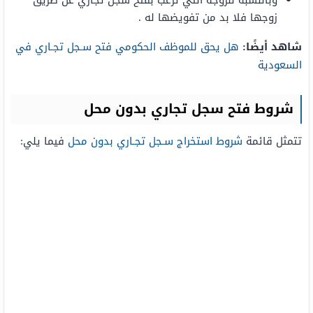
زوجها فلا بد من تفويضها له .
شاهد أيضًا:
هل يحق للموظف الحكومي فتح سـجل تجـاري في
السعودية
شروط فتح سجل تجاري بدون محل
تتمثل قائمة
شروط استخراج سـجل تجـاري بدون محل
فيما يلي: