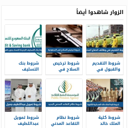
المنزل
تجاري أون لاين
الزوار شاهدوا أيضاً
شروط التقديم
شروط ترخيص
شروط بنك
والقبول في
السلاح في
التسليف
وظائف الدفاع
السعودية 1448
الجديدة 1448
المدني 1448
للنساء بدون
كفيل
شروط كلية
شروط نظام
شروط تمويل
الملك خالد
التقاعد المدني
عبداللطيف