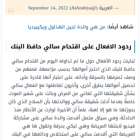
— العربية (@AlArabiya)
September 14, 2022
شاهد أيضًا:
من هي والدة لجين الهذلول ويكيبيديا
ردود الافعال على اقتحام سالي حافظ البنك
تباينت ردود الأفعال حول ما تم تداوله اليوم من اقتحام سالي
حافظ للبنك الذي احتجز أموالها؛ بحسب مزاعمها، فمنهم من
وصف تصرفها بالسرقة وأدانه، على اعتبار أنها قادرة على
تحصيل أموالها بطرق أخرى، وآخرون تعاطفوا مع انفعال سالي
بشأن شقيقتها التي تعاني من المرض وباتت على شفير الموت،
خاصةً بعدما أدلت شقيقة سالي ووالدتها بأن السلاح الذي كان
بحوزتها ما هو إلا لعبة، علماً أن الأخيرة توارت عن الأنظار منذ
الحادثة، وفي سياق متصل أقدمت والدة سالي على مشاركة
فيديو لابنتها المريضة وهي تبكي بحرقة وتقول ها هي
المريضة التي أقدمت سالي على استخلاص ودائعها في البنك