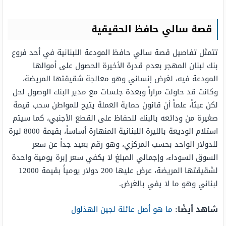
قصة سالي حافظ الحقيقية
تتمثل تفاصيل قصة سالي حافظ المودعة اللبنانية في أحد فروع
بنك لبنان المهجر بعدم قدرة الأخيرة الحصول على أموالها
المودعة فيه، لغرض إنساني وهو معالجة شقيقتها المريضة،
وكانت قد حاولت مراراً وبعدة جلسات مع مدير البنك الوصول لحل
لكن عبثاً، علماً أن قانون حماية العملة يتيح للمواطن سحب قيمة
صغيرة من ودائعه بالبنك للحفاظ على القطع الأجنبي، كما سيتم
استلام الوديعة بالليرة اللبنانية المنهارة أساساً، بقيمة 8000 ليرة
للدولار الواحد بحسب المركزي، وهو رقم بعيد جداً عن سعر
السوق السوداء، وإجمالي المبلغ لا يكفي سعر إبرة يومية واحدة
لشقيقتها المريضة، عرض عليها 200 دولار يومياً بقيمة 12000
لبناني وهو ما لا يفي بالغرض.
شاهد أيضًا:
ما هو أصل عائلة لجين الهذلول