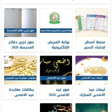
منصة أسطر
بوابة المريض
صور تزين دفاتر
لإنشاء السير
الإلكترونية
المدرسة 2026
الذاتية: حين
طباعة موعد
تتحول الخبرات
والتسجيل فيه
إلى حكاية
1448
مهنية واضحة
ثيمات عيد
صور عيد
بطاقات معايدة
الاضحى المبارك
الاضحى 2026
عيد الاضحى
1448 / 2026
خلفيات تهنئة
المبارك 2026 ،
عيد الاضحى
أفضل بطاقات
جديدة 1448
تهنئة العيد