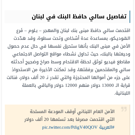
تفاصيل سالي حافظ البنك في لبنان
اقتحمت سالي حافظ مبنى بنك لبنان والمهجر – بـلوم – فَرع
السّوديـكو، بمساعدة عدة أشخاص وتحت سطوة، وقد هدّدت
الأمن في مبنى البنك بأنها ستحرق نفسها في حال عدم حصول
وديعتها بالبنك، حيث تداول نشطاء مواقع التواصل الاجتماعي
مقاطع فيديو توثق لحظة الاقتحام وسط صراخ وضجيج أحدثته
سالي والمقتحمين برفقتها، وقد تمكنت الأخيرة من الاستحواذ
على جزء من أموالها المحتجزة والتي تقدر نـ 20 ألف دولار، فنالت
قرابة الـ 13000 دولار منهم 12000 دولار والباقي بالعملة
اللبنانية.
الأمن العام اللبناني أوقف المودعة المسلحة
التي اقتحمت مصرفا بعد تسلمها 20 ألف دولار
#العربية
pic.twitter.com/PdigV40QOV