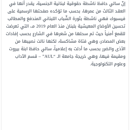
إنّ سالي حافظ ناشطة حقوقية لبنانية الجنسية، يقدر أنها في
العقد الثالث من عمرها، بحسب ما تؤكده صفحتها الرسمية على
فيسبوك فهي ناشطة بثورة الشّباب اللبناني المندفع والمطالب
تحسين الأوضاع المعيشية بلبنان منذ العام 2019 مـ، التي تعرضت
للقمع أمنياً حيث تم سحلها من شعرها في الشارع بحسب إفادات
بعض المصادر، وهي فتاة مشاكسة، لكنها نالت نصيبها من
الأذى والضرر بحسب ما أدلت به إعلامياً، سالي حافظ ابنة بيروت
ومقيمة فيها، وهي خريجة جامعة الـ “AUL” – قسم الآداب
وعلوم التكنولوجية.