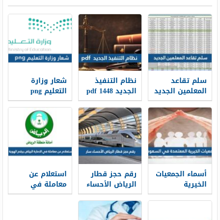
سلم تقاعد
نظام التنفيذ
شعار وزارة
المعلمين الجديد
الجديد 1448 pdf
التعليم png
1448
الجديد 1448
أسماء الجمعيات
رقم حجز قطار
استعلام عن
الخيرية
الرياض الأحساء
معاملة في
المعتمدة في
سار محطة
الامارة الرياض
السعودية
القطار الموحد
برقم الهوية
1448
1448
2026/1448