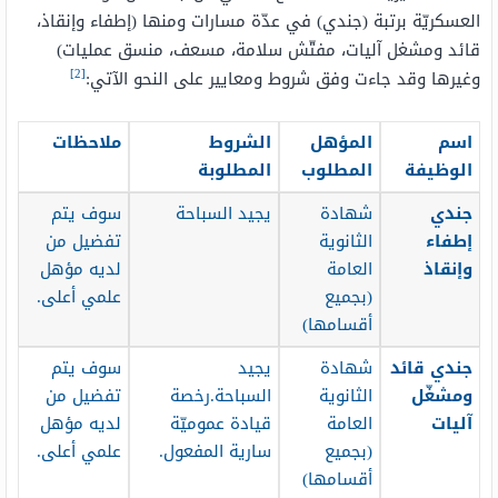
العسكريّة برتبة (جندي) في عدّة مسارات ومنها (إطفاء وإنقاذ،
قائد ومشغل آليات، مفتّش سلامة، مسعف، منسق عمليات)
[2]
وغيرها وقد جاءت وفق شروط ومعايير على النحو الآتي:
اسم
المؤهل
الشروط
ملاحظات
الوظيفة
المطلوب
المطلوبة
جندي
شهادة
يجيد السباحة
سوف يتم
إطفاء
الثانوية
تفضيل من
وإنقاذ
العامة
لديه مؤهل
(بجميع
علمي أعلى.
أقسامها)
جندي قائد
شهادة
يجيد
سوف يتم
ومشغّل
الثانوية
السباحة.رخصة
تفضيل من
آليات
العامة
قيادة عموميّة
لديه مؤهل
(بجميع
سارية المفعول.
علمي أعلى.
أقسامها)