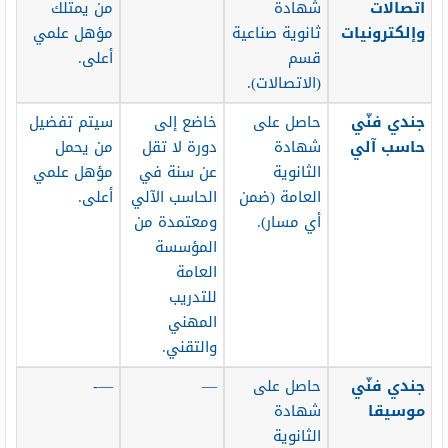
اتصالات
شهادة
من يمتلك
وإلكترونيات
ثانوية صناعية
مؤهل علمي
قسم
أعلى.
(الاتصالات).
جندي فنّي
حاصل على
خاضع إلى
سيتم تفضيل
حاسب آلي
شهادة
دورة لا تقل
من يحمل
الثانوية
عن سنة في
مؤهل علمي
العامة (ضمن
الحاسب الآلي
أعلى.
أي مسار).
ومعتمدة من
المؤسسة
العامة
للتدريب
المهني
والتقني.
جندي فنّي
حاصل على
—
—-
موسيقا
شهادة
الثانوية