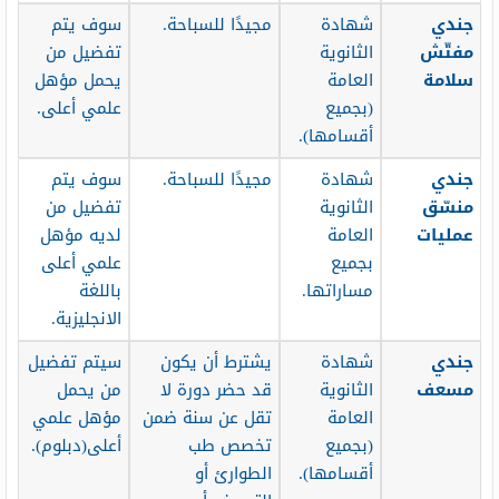
جندي
شهادة
مجيدًا للسباحة.
سوف يتم
مفتّش
الثانوية
تفضيل من
سلامة
العامة
يحمل مؤهل
(بجميع
علمي أعلى.
أقسامها).
جندي
شهادة
مجيدًا للسباحة.
سوف يتم
منسّق
الثانوية
تفضيل من
عمليات
العامة
لديه مؤهل
بجميع
علمي أعلى
مساراتها.
باللغة
الانجليزية.
جندي
شهادة
يشترط أن يكون
سيتم تفضيل
مسعف
الثانوية
قد حضر دورة لا
من يحمل
العامة
تقل عن سنة ضمن
مؤهل علمي
(بجميع
تخصص طب
أعلى(دبلوم).
أقسامها).
الطوارئ أو