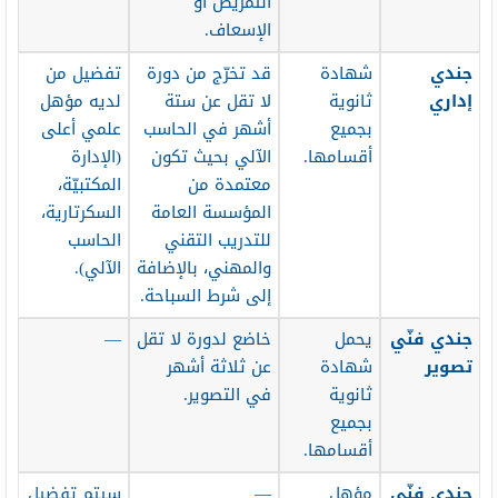
التمريض أو
الإسعاف.
جندي
شهادة
قد تخرّج من دورة
تفضيل من
إداري
ثانوية
لا تقل عن ستة
لديه مؤهل
بجميع
أشهر في الحاسب
علمي أعلى
أقسامها.
الآلي بحيث تكون
(الإدارة
معتمدة من
المكتبيّة،
المؤسسة العامة
السكرتارية،
للتدريب التقني
الحاسب
والمهني، بالإضافة
الآلي).
إلى شرط السباحة.
جندي فنّي
يحمل
خاضع لدورة لا تقل
—
تصوير
شهادة
عن ثلاثة أشهر
ثانوية
في التصوير.
بجميع
أقسامها.
جندي فنّي
مؤهل
—
سيتم تفضيل