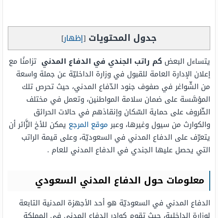
جدول المحتويات
[
إظهار
]
يتساءل البعض
كم راتب الجندي في الدفاع المدني
تزامنًا مع
إعلان الإدارة العامة للقبول في وزارة الداخليّة عن جملة واسعة
من الشّواغر في صفوف جنود الدّفاع المدني، حيث تحرص تلك
المؤسَّسة على ضمان سلامة المواطنين، وتعمل في مختلف
الظّروف على حماية السّكان وإنقاذهم في حالات الحرائق
والكوارث من سيول وغيرها، وعبر
موقع المرجع
يمكن للأخ الزَّائر أن
يتعرّف على الدفاع المدني في السعوديّة، وعلى قيمة الراتب
التي يحصل عليها الجندي في الدفاع المدني للعام .
معلومات حول الدفاع المدني السعودي
الدفاع المدني في السعوديّة هو أحد الأجهزة المدنية التابعة
لوزارة الداخلية، حيث تقوم كوادر الدفاع المدني في المملكة