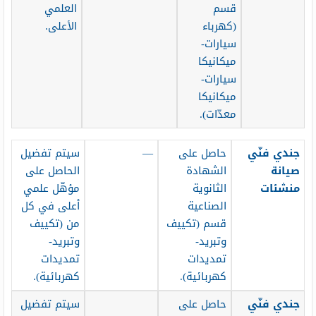
قسم
العلمي
(كهرباء
الأعلى.
سيارات-
ميكانيكا
سيارات-
ميكانيكا
معدّات).
جندي فنّي
حاصل على
—
سيتم تفضيل
صيانة
الشهادة
الحاصل على
منشئات
الثانوية
مؤهّل علمي
الصناعية
أعلى في كل
قسم (تكييف
من (تكييف
وتبريد-
وتبريد-
تمديدات
تمديدات
كهربائية).
كهربائية).
جندي فنّي
حاصل على
سيتم تفضيل