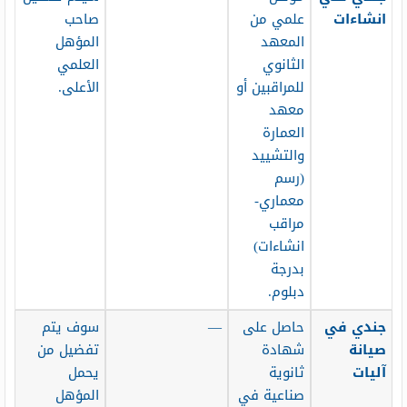
انشاءات
علمي من
صاحب
المعهد
المؤهل
الثانوي
العلمي
للمراقبين أو
الأعلى.
معهد
العمارة
والتشييد
(رسم
معماري-
مراقب
انشاءات)
بدرجة
دبلوم.
جندي في
حاصل على
—
سوف يتم
صيانة
شهادة
تفضيل من
آليات
ثانوية
يحمل
صناعية في
المؤهل