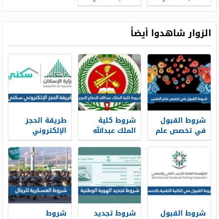
91 لعام 1443 –
السعودي 2024 /
2021
1446 العد
التنازلي
الزوار شاهدوا أيضاً
شروط القبول
شروط كلية
طريقة الحجز
في تخصص علم
الملك عبدالله
الإلكتروني
النفس ونسب
للدفاع الجوي
سكني 1448
القبول 1448
1448 ونسب
وشروط الحجز
القبول
شروط القبول
شروط تجديد
شروط