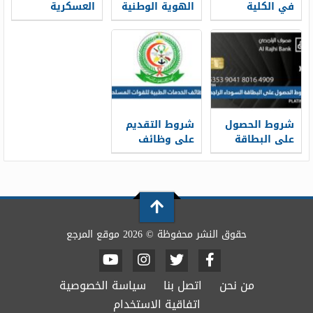
في الكلية
الهوية الوطنية
العسكرية
التقنية بالاحساء
1448 قبل
للرجال 1448
1448 ونسب
انتهائها
القبول
شروط الحصول
شروط التقديم
على البطاقة
على وظائف
السوداء
الخدمات الطبية
الراجحي 1448
للقوات
المسلحة 1448
حقوق النشر محفوظة © 2026 موقع المرجع
من نحن
اتصل بنا
سياسة الخصوصية
اتفاقية الاستخدام