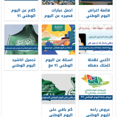
قائمة اغراض
اجمل عبارات
كلام عن اليوم
اليوم الوطني
قصيره عن اليوم
الوطني 95
السعودي 95
الوطني
تويتر
السعودي 95
اكتبي تهنئة
اسئلة عن اليوم
تحميل اناشيد
للملك حفظه
الوطني 95 مع
اليوم الوطني
الله بمناسبة
اجوبتها
السعودي 95
اليوم الوطني
بدون موسيقى
mp3
95
عروض راحه
كم باقي على
لليوم الوطني
اليوم الوطني