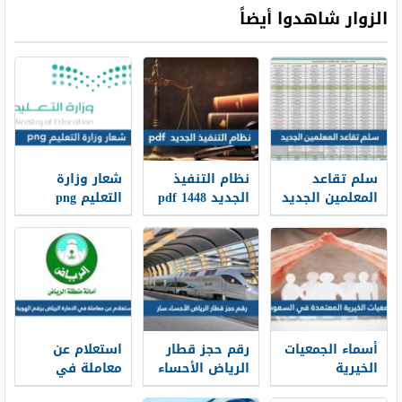
الزوار شاهدوا أيضاً
سلم تقاعد
نظام التنفيذ
شعار وزارة
المعلمين الجديد
الجديد 1448 pdf
التعليم png
1448
الجديد 1448
أسماء الجمعيات
رقم حجز قطار
استعلام عن
الخيرية
الرياض الأحساء
معاملة في
المعتمدة في
سار محطة
الامارة الرياض