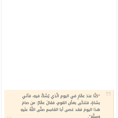
“كنَّا عندَ عمَّارٍ في اليومِ الَّذي يُشَكُّ فيهِ، فأتي
بشاةٍ، فتنحَّى بعضُ القومِ، فقالَ عمَّارٌ: من صامَ
هذا اليومَ فقد عَصى أبا القاسِمِ صلَّى اللَّهُ علَيهِ
وسلَّمَ”.