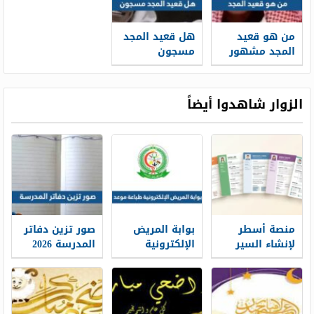
من هو قعيد
هل قعيد المجد
المجد مشهور
مسجون
التيك توك
السعودي
الزوار شاهدوا أيضاً
منصة أسطر
بوابة المريض
صور تزين دفاتر
لإنشاء السير
الإلكترونية
المدرسة 2026
الذاتية: حين
طباعة موعد
تتحول الخبرات
والتسجيل فيه
إلى حكاية
1448
مهنية واضحة