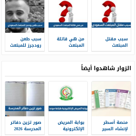
سبب مقتل
من هي قاتلة
سبب طعن
المبتعث
المبتعث
رودجرز للمبتعث
السعودي ومن
السعودي
السعودي
هو القاتل
الزوار شاهدوا أيضاً
منصة أسطر
بوابة المريض
صور تزين دفاتر
لإنشاء السير
الإلكترونية
المدرسة 2026
الذاتية: حين
طباعة موعد