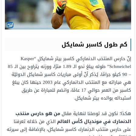
كم طول كاسبر شمايكل
إنّ حارس المنتخب الدنماركي كاسبر بيتر شمايكل “Kasper
Schmeichel” طوله يبلغ نحو الـ 1.89 مترًا، ووزنه يتراوح بين الـ 85
– 90 كيلو جرامًا، يُذكر أنّ أولى مباريات كاسبر شمايكل الدوليّة
هي مباراته مع المنتخب الدانماركي عام 2003 حينها كان يبلغ
كاسبر من العمر حوالي 17 عامًا، وانضم للمباراة عن طريق
استبداله بوالده بيتر شمايكل.
هكذا؛ نكون قد توصلنا لنهاية مقال
من هو حارس منتخب
الدنمارك في مونديال كأس العالم
الذي من خلاله تعرفنا
على حارس منتخب الدِنمارك كاسبر شمايكل، بالإضافة إلى سيرته