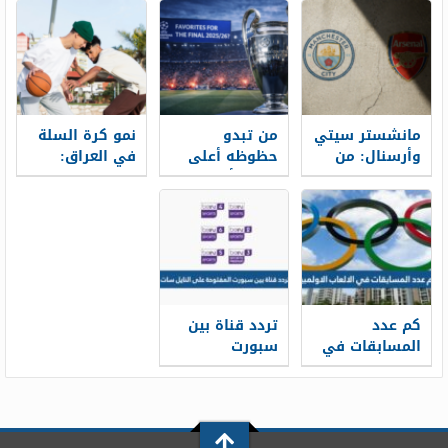
العالم عبر
في تاريخ كأس
السنين؟
العالم؟
مانشستر سيتي
من تبدو
نمو كرة السلة
وأرسنال: من
حظوظه أعلى
في العراق:
سيفوز بلقب
لرفع كأس
هيكل الدوري
الدوري
دوري الأبطال
والاستثمارات
الإنجليزي في
هذا الموسم؟
وأكاديميات
2025-2026؟
الشباب
كم عدد
تردد قناة بين
المسابقات في
سبورت
الالعاب
المفتوحة على
الاولمبية
النايل سات 2026