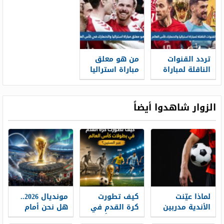
اليوم
2022
تردد القنوات
من هو معلق
الناقلة لمباراة
مباراة استراليا
استراليا
والدنمارك في
والدنمارك كأس
كأس العالم
العالم 2022
الزوار شاهدوا أيضاً
استراليا
لماذا عيّنت
كيف تطورت
مونديال 2026..
الأندية مدربين
كرة القدم في
هل نحن أمام
للكرات الثابتة
بطولات كأس
ثورة حقيقية