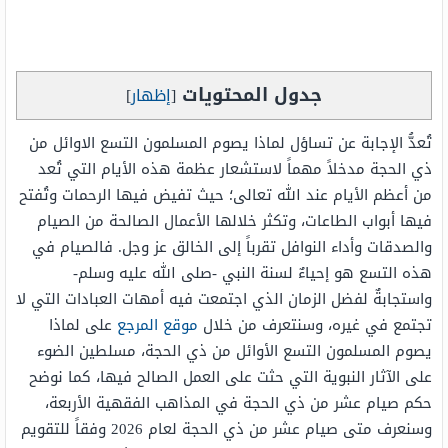
جدول المحتويات
[
إظهار
]
تُعدُّ الإجابة عن تساؤل لماذا يصوم المسلمون التسع الاوائل من
ذي الحجة مدخلاً مهماً لاستشعار عظمة هذه الأيام التي تُعد
من أعظم الأيام عند الله تعالى؛ حيث تفيض فيها الرحمات وتُفتح
فيها أبواب الطاعات، وتكثر خلالها الأعمال الصالحة من الصيام
والصدقات وأداء النوافل تقرباً إلى الخالق عز وجل. فالصيام في
هذه التسع هو إحياءٌ لسنة النبي -صلى الله عليه وسلم-
واستجابةٌ لفضل الزمان الذي اجتمعت فيه أمهات العبادات التي لا
تجتمع في غيره، وسنتعرف من خلال
موقع المرجع
على لماذا
يصوم المسلمون التسع الأوائل من ذي الحجة، مسلطين الضوء
على الآثار النبوية التي حثت على العمل الصالح فيها، كما نوضح
حكم صيام عشر من ذي الحجة في المذاهب الفقهية الأربعة،
وسنعرف متى صيام عشر من ذي الحجة لعام 2026 وفقاً للتقويم