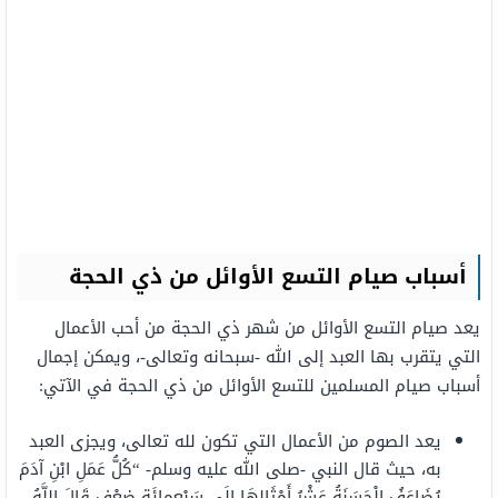
أسباب صيام التسع الأوائل من ذي الحجة
يعد صيام التسع الأوائل من شهر ذي الحجة من أحب الأعمال
التي يتقرب بها العبد إلى الله -سبحانه وتعالى-، ويمكن إجمال
أسباب صيام المسلمين للتسع الأوائل من ذي الحجة في الآتي:
يعد الصوم من الأعمال التي تكون لله تعالى، ويجزى العبد
به، حيث قال النبي -صلى الله عليه وسلم- “كُلُّ عَمَلِ ابْنِ آدَمَ
يُضَاعَفُ الْحَسَنَةُ عَشْرُ أَمْثَالِهَا إِلَى سَبْعمِائَة ضِعْفٍ قَالَ اللَّهُ