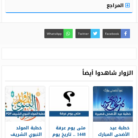
المراجع
WhatsApp
Twitter
Facebook
الزوار شاهدوا أيضاً
خطبة عيد
متى يوم عرفة
خطبة المولد
الأضحى المبارك
1448 .. تاريخ يوم
النبوي الشريف