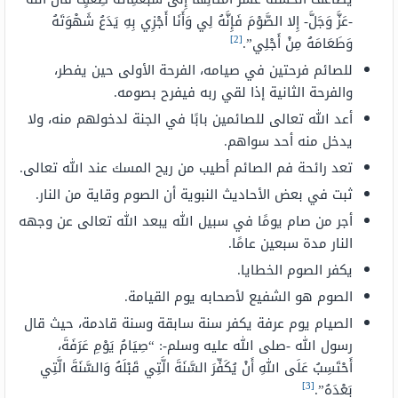
-عَزَّ وَجَلَّ- إِلا الصَّوْمَ فَإِنَّهُ لِي وَأَنَا أَجْزِي بِهِ يَدَعُ شَهْوَتَهُ
[2]
وَطَعَامَهُ مِنْ أَجْلِي”.
للصائم فرحتين في صيامه، الفرحة الأولى حين يفطر،
والفرحة الثانية إذا لقي ربه فيفرح بصومه.
أعد الله تعالى للصائمين بابًا في الجنة لدخولهم منه، ولا
يدخل منه أحد سواهم.
تعد رائحة فم الصائم أطيب من ريح المسك عند الله تعالى.
ثبت في بعض الأحاديث النبوية أن الصوم وقاية من النار.
أجر من صام يومًا في سبيل الله يبعد الله تعالى عن وجهه
النار مدة سبعين عامًا.
يكفر الصوم الخطايا.
الصوم هو الشفيع لأصحابه يوم القيامة.
الصيام يوم عرفة يكفر سنة سابقة وسنة قادمة، حيث قال
رسول الله -صلى الله عليه وسلم-: “صِيَامُ يَوْمِ عَرَفَةَ،
أَحْتَسِبُ عَلَى اللهِ أَنْ يُكَفِّرَ السَّنَةَ الَّتِي قَبْلَهُ وَالسَّنَةَ الَّتِي
[3]
بَعْدَهُ”.