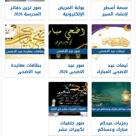
منصة أسطر
بوابة المريض
صور تزين دفاتر
لإنشاء السير
الإلكترونية
المدرسة 2026
الذاتية: حين
طباعة موعد
تتحول الخبرات
والتسجيل فيه
إلى حكاية
1448
مهنية واضحة
ثيمات عيد
صور عيد
بطاقات معايدة
الاضحى المبارك
الاضحى 2026
عيد الاضحى
1448 / 2026
خلفيات تهنئة
المبارك 2026 ،
عيد الاضحى
أفضل بطاقات
جديدة 1448
تهنئة العيد
جديدة 1448
رمزيات عيدكم
صور خلفيات
مبارك وعساكم
تكبيرات عشر
من عواده 1448 /
ذي الحجة