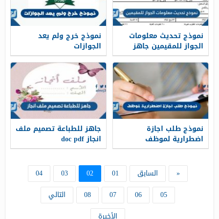
نموذج تحديث معلومات
نموذج خرج ولم يعد
الجواز للمقيمين جاهز
الجوازات
للطباعة 2026
نموذج طلب اجازة
جاهز للطباعة تصميم ملف
اضطرارية لموظف
انجاز doc pdf
«
السابق
01
02
03
04
05
06
07
08
التالي
الأخيرة