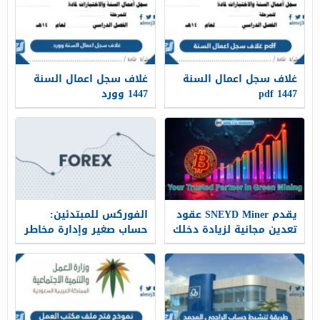
غلاف سجل اعمال السنة
غلاف سجل اعمال السنة
1447 pdf
1447 وورد
يقدم SNEYD Miner عقود
الفوركس للمبتدئين:
تعدين مجانية لزيادة دخلك
حساب صغير وإدارة مخاطر
السلبي. انضم إلى SNEYD
رشيدة
الآن!