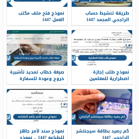
طريقة تنشيط حساب
نموذج فتح ملف مكتب
الراجحي المجمد 1447
العمل 1447
نموذج طلب إجازة
صيغة خطاب تمديد تأشيرة
اضطرارية للمعلمين
خروج وعودة للسفارة
والمعلمات 1447 pdf
1447
كم رصيد بطاقة سيجنتشر
نموذج سند لأمر جاهز
الراجحي 1447
للطباعه 1447 .. نموذج