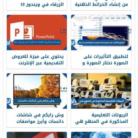
من إنشاء الخرائط الذهنية
الزرقاء في ويندوز 10
لتطبيق التأثيرات على
يحتوي على ميزة للعروض
الصورة نختار الصورة و
التقديمية عبر الإنترنت
نفتحها للتحرير ثم نختار
تسمى باوربوينت مباشر
الربوتات التعليمية
وش رايكم في شاشات
المذكورة في المنهج هي
دانسات وأبرز مواصفات
شاشات دانسات في
السعودية