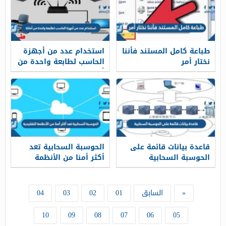
طباعة كامل المستند فأننا
استخدام عدد من أجهزة
نختار أمر
الحاسب لطابعة واحدة من
أمثلة
قاعدة بيانات قائمة على
الحوسبة السحابية تعد
الحوسبة السحابية
أكثر أمنا من الأنظمة
التقليدية
«
السابق
01
02
03
04
10
09
08
07
06
05