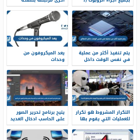
بجميع أجزاء الروبوت (1
أخرى مرتبطة بصفحة
نقطة) الحساسات
الويب من خلال الضغط
المحركات المعالج البلوتوث
على
يتم تنفيذ أكثر من عملية
يعد الميكروفون من
في نفس الوقت داخل
وحدات
المعالج
التكرار المشروط هو تكرار
يتيح برنامج تحرير الصور
للعمليات التي يقوم بها
على الحاسب ادخال العديد
الروبوت مالم يتحقق
من التحسينات وتحرير
الشرط .
واصلاح العيوب في الصور