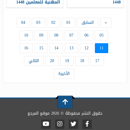
1448
المهنية للمعلمين 1448
ومعايير القبول
«
السابق
01
02
03
04
10
09
08
07
06
05
16
15
14
13
12
11
17
18
19
20
التالي
الأخيرة
حقوق النشر محفوظة © 2026 موقع المرجع