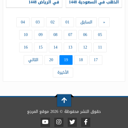
الذهب في السعودية 1448
في الرياض 1448
«
السابق
01
02
03
04
10
09
08
07
06
05
16
15
14
13
12
11
17
18
19
20
التالي
الأخيرة
حقوق النشر محفوظة © 2026 موقع المرجع