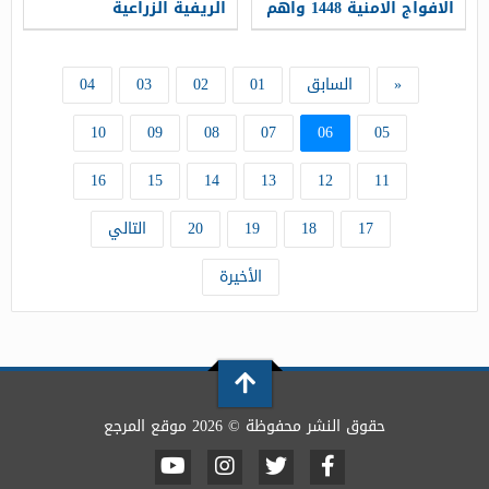
الافواج الامنية 1448 واهم
الريفية الزراعية
شروط التقديم
المستدامة 1448
«
السابق
01
02
03
04
10
09
08
07
06
05
16
15
14
13
12
11
17
18
19
20
التالي
الأخيرة
حقوق النشر محفوظة © 2026 موقع المرجع