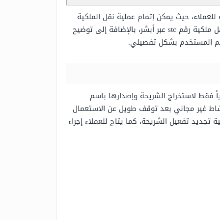
ونية الميسّرة التي تتيحها شركة stc للاتصالات في السعودية للعملاء، حيث يمكن إتمام عملية نقل الملكية
شرحًا لطريقة نقل ملكية رقم stc عبر أبشر، بالإضافة إلى توضيح
اسم المستخدم بشكل تفصيلي.
العملاء في المملكة العربية السعودية بشريحة سوا الجديدة بسعر 25 ريالاً سعودياً فقط لاستخراج الشريحة وإصدارها باسم
خ تفعيلها على شبكة الاتصالات وبحد أقصى 90 يوماً عند إجراء أي نشاط غير مجاني بعد توقف طويل عن الاستعمال
استعمال بشكل نهائي دون إمكانية تجديد تفعيل الشريحة، كما يتاح للعملاء إجراء