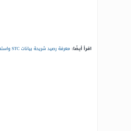
اقرأ أيضًا:
معرفة رصيد شريحة بيانات STC واستهلاك باقة الإنترنت