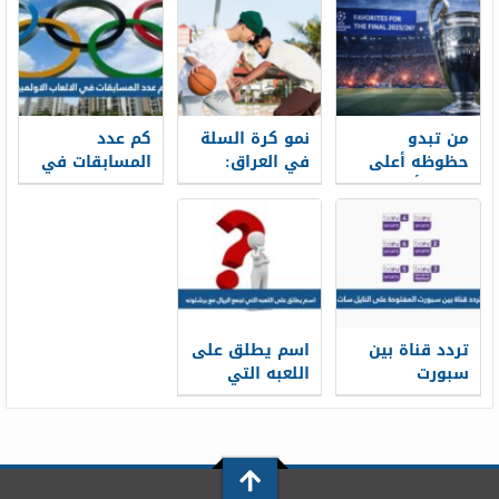
السنين؟
الإنجليزي في
2025-2026؟
من تبدو
نمو كرة السلة
كم عدد
حظوظه أعلى
في العراق:
المسابقات في
لرفع كأس
هيكل الدوري
الالعاب
دوري الأبطال
والاستثمارات
الاولمبية
هذا الموسم؟
وأكاديميات
الشباب
تردد قناة بين
اسم يطلق على
سبورت
اللعبه التي
المفتوحة على
تجمع الريال مع
النايل سات 2026
برشلونه