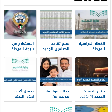
الخطة الدراسية
سلم تقاعد
الاستعلام عن
للمرحلة
المعلمين الجديد
نتيجة المرحلة
الابتدائية 1448
1448
المتوسطة
بالرقم المدني
في الكويت
نظام التنفيذ
خطاب موافقة
تحميل كتاب
الجديد 1448 pdf
صريحة من
لغتي الصف
الكفيل على
الثاني الفصل
الإستقدام
الاول 1448 pdf