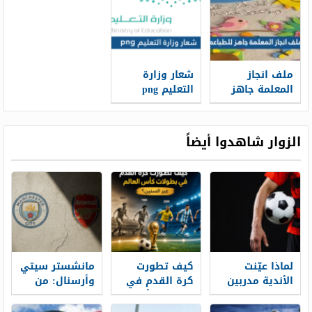
موضحاً به الدخل
الشهري 1448
ملف انجاز
شعار وزارة
المعلمة جاهز
التعليم png
للطباعه 1448
الجديد 1448
الزوار شاهدوا أيضاً
لماذا عيّنت
كيف تطورت
مانشستر سيتي
الأندية مدربين
كرة القدم في
وأرسنال: من
للكرات الثابتة
بطولات كأس
سيفوز بلقب
العالم عبر
الدوري