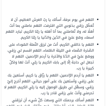
اللهم في يوم عرفة، أسألك يا ربّ العرش العظيم، أن لا
تُعطّل رزقي بذنوبي التي اقترفت، اللهم عاملني بما أنتَ
أهلًا له، ولا تُعاملني بما أنا أهله يا ربّنا الكريم، تبارد اللهم
اسمك، وسّع عليّ في الدّين والدّنيا يا ربّنا الكريم.
اللهم يا خالقي الكريم، أنتَ من ترزق النّملة السّوداء على
الصّخرة الصّماء في الليلة الظلماء، اللهم اقسم لي رزقي،
ووسّع عليَّ في الدّنا والآخرة يا أرحم الرّاحمين، اللهم لا
تجعل لي حاجة إلّا إلى بابك الكريم يا ربّي، أنتَ لها ولكلّ
كبيرة يا رب.
اللهم يا أرحم الرّاحمين، اللهم يا رزّاق يا كريم، أستعين بكَ
على رزقي، وأستعين بكَ على أمور حياتي، اللهم أخرج إليّ
رزقي، وسهّل لي طريق الوصول إليه يا ربّي الكريم، اللهم لا
تحرمني وأنتَ على رزقي قادر يا رب.
اللهم أسألك برحمتك التي وسعت كلّ شيء، أن ترزقني
الرّزق الحلال، الذي أبرّ عائلتي فيه، وأتقرّب إليك فيه، اللهم