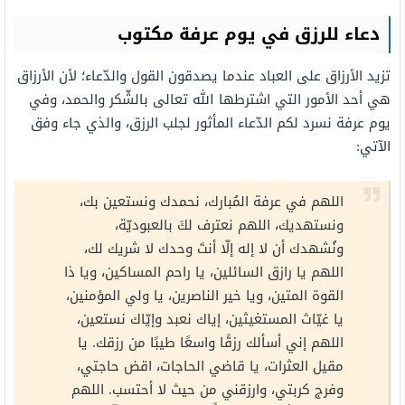
دعاء للرزق في يوم عرفة مكتوب
تزيد الأرزاق على العباد عندما يصدقون القول والدّعاء؛ لأن الأرزاق
هي أحد الأمور التي اشترطها الله تعالى بالشّكر والحمد، وفي
يوم عرفة نسرد لكم الدّعاء المأثور لجلب الرزق، والذي جاء وفق
الآتي:
اللهم في عرفة المُبارك، نحمدك ونستعين بك،
ونستهديك، اللهم نعترف لكَ بالعبوديّة،
ونُشهدك أن لا إله إلّا أنتَ وحدك لا شريك لك،
اللهم يا رازق السائلين، يا راحم المساكين، ويا ذا
القوة المتين، ويا خير الناصرين، يا ولي المؤمنين،
يا غيّاث المستغيثين، إياك نعبد وإيّاك نستعين،
اللهم إني أسألك رزقًا واسعًا طيبًا من رزقك. يا
مقيل العثرات، يا قاضي الحاجات، اقض حاجتي،
وفرج كربتي، وارزقني من حيث لا أحتسب. اللهم