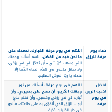
دعاء يوم
ا
للهم في يوم عرفة المُبارك، نحمدك على
عرفة للرزق
ما نحن فيه من الفضل
، اللهم أسألك برحمتك
التي وسعت كلّ شيء، أن تُعجّل لي في رزقي،
ولا تجعل حاجتي في هذه الحياة الدّنيا إلّا
عندك يا ربّ العرش العظيم.
افضل
اللهم في يوم عرفة، أسألك من نور
ادعية الرزق
وجهك الكريم، أن تفتح على بصيرتي
، وأن
في يوم
تُبارك لي في رزقي وكسبي، وأن تفتح عليَّ
عرفه
أبواب الرّزق الذي أتقوّى به على طاعتك، فأنجو
في دار الدّنيا والآخرة.