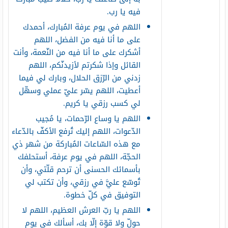
فيه يا رب.
اللهم في يوم عرفة المُبارك، أحمدك
على ما أنا فيه من الفضل، اللهم
أشكرك على ما أنا فيه من النّعمة، وأنت
القائل وإذا شكرتم لأزيدنّكم، اللهم
زدني من الرّزق الحلال، وبارك لي فيما
أعطيت، اللهم يسّر عليّ عملي وسهّل
لي كسب رزقي يا كريم.
اللهم يا وساع الرّحمات، يا مُجيب
الدّعوات، اللهم إليك تُرفع الأكفّ بالدّعاء
مع هذه السّاعات المُباركة من شهر ذي
الحجّة، اللهم في يوم عرفة، أستحلفك
بأسمائك الحسنى أن ترحم قلّتي، وأن
تُوسّع عليَّ في رزقي، وأن تكتب لي
التوفيق في كلّ خطوة.
اللهم يا ربّ العرش العظيم، اللهم لا
حولّ ولا قوّة إلّا بك، أسألك في يوم