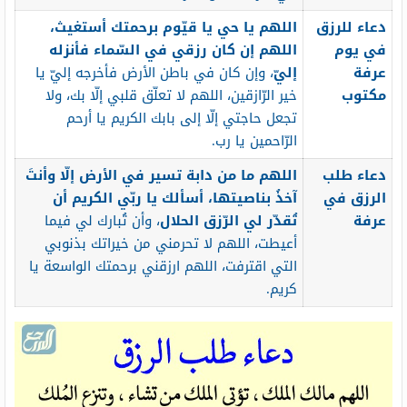
دعاء للرزق
اللهم يا حي يا قيّوم برحمتك أستغيث،
في يوم
اللهم إن كان رزقي في السّماء فأنزله
عرفة
إليّ
، وإن كان في باطن الأرض فأخرجه إليّ يا
مكتوب
خير الرّازقين، اللهم لا تعلّق قلبي إلّا بك، ولا
تجعل حاجتي إلّا إلى بابك الكريم يا أرحم
الرّاحمين يا رب.
دعاء طلب
اللهم ما من دابة تسير في الأرض إلّا وأنتَ
الرزق في
آخذُ بناصيتها، أسألك يا ربّي الكريم أن
عرفة
تُقدّر لي الرّزق الحلال
، وأن تُبارك لي فيما
أعيطت، اللهم لا تحرمني من خيراتك بذنوبي
التي اقترفت، اللهم ارزقني برحمتك الواسعة يا
كريم.