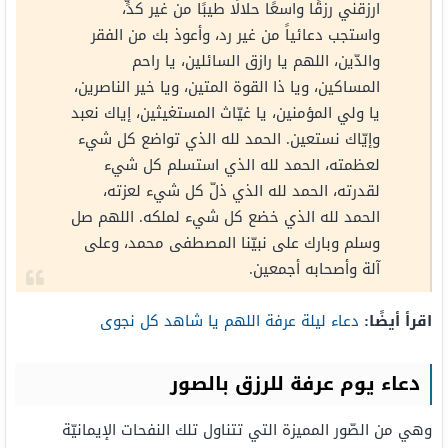
ارزقني رزقًا واسعًا حلالًا طيبًا من غير كدٍّ،
واستجب دعائياً من غير رد، وأعوذ بك من الفقر
والدّين، اللهم يا رازق السائلين، يا راحم
المساكين، ويا ذا القوة المتين، ويا خير الناصرين،
يا ولي المؤمنين، يا غيّاث المستغيثين، إياك نعبد
وإيّاك نستعين. الحمد لله الذي تواضع كل شيء
لعظمته، الحمد لله الذي استسلم كل شيء
لقدرته، الحمد لله الذي ذلّ كل شيء لعزته،
الحمد لله الذي خضع كل شيء لملكه. اللهم صل
وسلم وبارك على نبيّنا المصطفى محمد، وعلى
آلة وأصحابه أجمعين.
اقرأ أيضًا:
دعاء ليلة عرفة اللهم يا شاهد كل نجوى
دعاء يوم عرفة للرزق بالصور
وهي من الصّور المميزة التي تتناول تلك النفحات الإيمانيّة