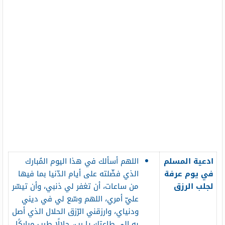
ادعية المسلم
اللهم أسألك في هذا اليوم المُبارك
في يوم عرفة
الذي فضّلته على أيام الدّنيا بما فيها
لجلب الرزق
من ساعات، أن تغفر لي ذنبي، وأن تيسّر
عليّ أمري، اللهم وسّع لي في ديني
ودنياي، وارزقني الرّزق الحلال الذي أصل
به إلى طاعتك يا رب، حلالًا طيب مباركًا