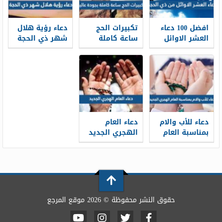
افضل 100 دعاء
تكبيرات الحج
دعاء رؤية هلال
العشر الاوائل
ساعة كاملة
شهر ذي الحجة
من ذي الحجة
بجودة عالية
1448 كامل
مكتوب 1448 /
1448 -2026 لبيك
مكتوب
2026
اللهم لبيك
دعاء للأب والام
دعاء العام
بمناسبة العام
الهجري الجديد
الهجري الجديد
1448 مكتوب
1448 بالصور
ومستجاب
حقوق النشر محفوظة © 2026 موقع المرجع