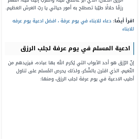
رزقًا حلالًا طيّبا تصطلح به أمور حياتي يا ربّ العرش العظيم.
اقرأ أيضًا:
دعاء للابناء في يوم عرفة ، افضل ادعية يوم عرفه
للابناء
ادعية المسلم في يوم عرفة لجلب الرزق
إنّ الرّزق هو أحد الأبواب التي يُكرم الله بها عباده، فيزيدهم من
النّعيم، الذي اقترن بالشّكر، ولذلك يحرص المُسلم على تناول
أطيب الادعية في يوم عرفة لجلب الرزق، ومنها: