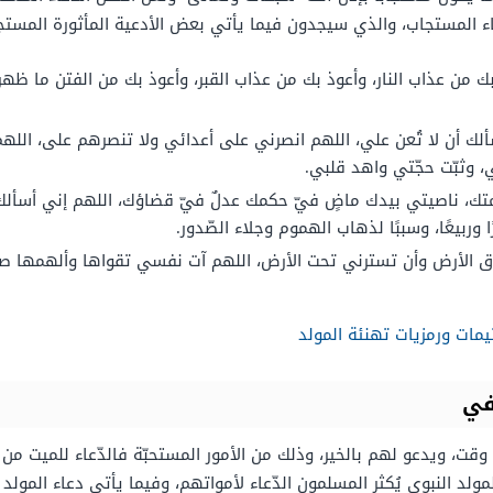
اء المستجاب، والذي سيجدون فيما يأتي بعض الأدعية المأثورة المستجا
ك من عذاب النار، وأعوذ بك من عذاب القبر، وأعوذ بك من الفتن ما ظه
لك أن لا تُعن علي، اللهم انصرني على أعدائي ولا تنصرهم على، الله
بتي، وثبّت حجّتي واهد قلبي.
 أمتك، ناصيتي بيدك ماضٍ فيّ حكمك عدلٌ فيّ قضاؤك، اللهم إني أسأل
 وربيعًا، وسببًا لذهاب الهموم وجلاء الصّدور.
الأرض وأن تسترني تحت الأرض، اللهم آت نفسي تقواها وألهمها صلاحها
يمات ورمزيات تهنئة المولد
في
وقت، ويدعو لهم بالخير، وذلك من الأمور المستحبّة فالدّعاء للميت من ال
مولد النبوي يُكثر المسلمون الدّعاء لأمواتهم، وفيما يأتي دعاء المولد