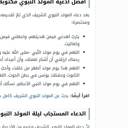
أفضل أدعية المولد النبوي مكتوب
بعد دعاء المولد النبوي الشريف الذي تمّ تقديمه،
ومختصرة:
ياربّ اهدني فيمن هديتهم، واجعلني فيمن عا
وتعاليت.
اللهم في يوم مولد النّبي -صلى الله عليه و
رحماك ارزقني أن أشكر نعمتك، وأن أعبدك أحس
اللهم هذا يوم مولد أطهر من خلقت، وأحبّ خ
التابوت وحفظت يونس في بطن الحوت، اللهم ا
اللهم في يوم مولد النبي الأعظم، نسألك أن تغ
اقرأ أيضًا:
بحث عن المولد النبوي الشريف كامل جاه
الدعاء المستجاب ليلة المولد النبو
إنّ دعاء المولد النبوي الشريف وغيره من الأدعية 