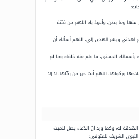
بة:
ر منها وما بطن، وأعوذ بك اللهم من فتنة
م اهدني ويسّر الهدى إلي، اللهم أسألك أن
ك بأسمائك الحسنى، ما علم منه خلقك وما لم
 وزكواها، اللهم أنت خير من زكّاها، لا إلا
صّدقة له، وكما ورد أنّ الدّعاء يصل للميت،
 النبوي الشريف للمتوفي: