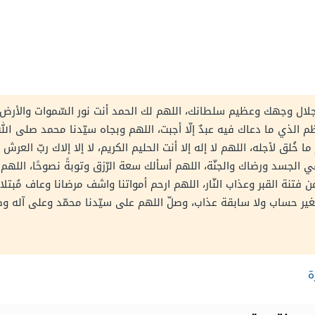
مد لجلال وجهك وعظيم سلطانك، اللهم لك الحمد أنت نور السّموات والأرض
 الذي ما دعاك فيه عبدٌ إلّا أجبت، اللهم وبجاه سيّدنا محمد صلى الله
 ما خُلق لأجله، اللهم لا إله إلا أنت الحليم الكريم، لا إلا إلاك ربّ ال
 في الجسد ورضاك والجنّة، اللهم أسألك سعة الرّزق وتوبةً نصوحًا، الل
فتنة القبر وعذاب النّار، اللهم ارحم أمواتنا واشف مرضانا وعاف مُبتلان
بغير حساب ولا سابقة عذاب، وصلّ اللهم على سيّدنا محمّد وعلى آله و
ة