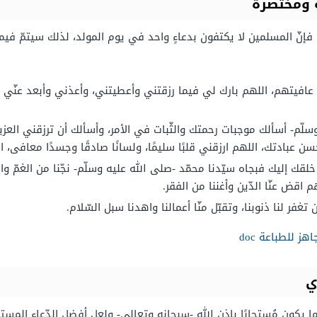
ة ومختصرة
 فإنّ المسلمين لا يكتفون بدعاءٍ واحد في يوم المولد، لذلك سيتمّ فيم
فيتهم، اللهم بارك لي فيما رزقتني وأعطيتني، وأعذني وأبعد عنّي ما
سلّم- أسألك موجبات رحمتك والثّبات في الأمر، وأسألك أن ترزقني العز
ن عبادتك، اللهم ارزقني قلبًا سليمًا، ولسانًا صادقًا وجسدًا معافى، 
لقك إليك فبجاه سيّدنا محمّد -صلى الله عليه وسلّم- نجّنا من الغمّ 
قض عنّا الدّين وأغننا من الفقر.
فر لنا ذنوبنا، وتقبّل منّا أعمالنا واهدنا سبل السّلام.
ز للطباعة doc
ي
ما يكون مُستجابًا بإذن الله -سبحانه وتعالى- ولعل أفضل الدّعاء المست