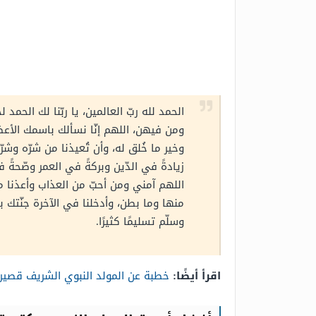
الحمد لله ربّ العالمين، يا ربّنا لك الح
ومن فيهن، اللهم إنّا نسألك باسمك الأعظم
وخير ما خُلق له، وأن تُعيذنا من شرّه وشرّ
زيادةً في الدّين وبركةً في العمر وصّحةً
اللهم آمني ومن أحبّ من العذاب وأعذنا من 
منها وما بطن، وأدخلنا في الآخرة جنّتك 
وسلّم تسليمًا كثيرًا.
اقرأ أيضًا:
خطبة عن المولد النبوي الشريف قصير