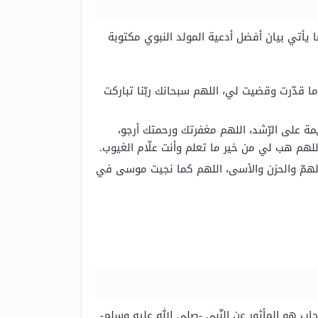
ا يأتي بيان أفضل أدعية المولد النبوي مكتوبة
 قدّرت وقضيت لي، اللهم سبحانك ربّنا تباركت
يمة على الرّشد، اللهم مغفرتك ورحمتك أرجو،
اللهم هب لي من خير ما تعلم وأنت علّام الغيوب.
والهمّ والحزن والأسى، اللهم كما نجيت موسى في
جاب هو المأثور عن النّبي -صلى الله عليه وسلم-