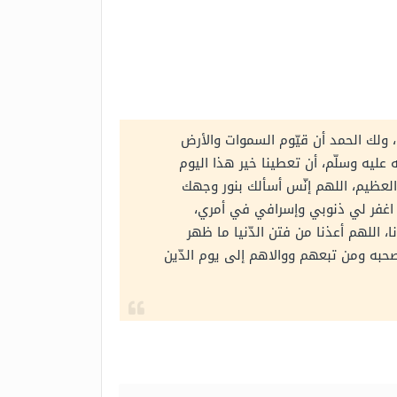
، ولك الحمد أن قيّوم السموات والأرض
 عليه وسلّم، أن تعطينا خير هذا اليوم
عرش العظيم، اللهم إنّس أسألك بنور وجهك
هم اغفر لي ذنوبي وإسرافي في أمري،
ا، اللهم أعذنا من فتن الدّنيا ما ظهر
صحبه ومن تبعهم ووالاهم إلى يوم الدّين