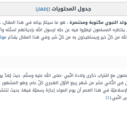
جدول المحتويات
[
إظهار
]
ولد النبوي مكتوبة ومختصرة
، هو ما سيتمّ بيانه في هذا المقال، 
تي ينتظره المسلمون ليعبّروا فيه عن حبّه لرسول الله بإحيائهم لسنّته 
 الله من كلّ خير ويستعيذون به من كلّ شر، وفي هذا المقال يقدّم
موقع
مون مع اقتراب ذكرى ولادة النّبي -صلى الله عليه وسلّم- حيث يُعدّ يو
 في الثّاني عشر من شهر ربيع الأوّل الهجري كلّ عام، وهو المشهور لدى
الإسلاميّة في هذا العصر أن يوم المولد إجازة رسميّة فيها، بحيث تنتشر
 النّبي.
[1]